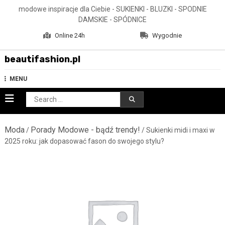
Skip
modowe inspiracje dla Ciebie - SUKIENKI - BLUZKI - SPODNIE
to
DAMSKIE - SPÓDNICE
content
Online 24h
Wygodnie
beautifashion.pl
MENU
Search
for:
Moda
Porady Modowe - bądź trendy!
/
/ Sukienki midi i maxi w
2025 roku: jak dopasować fason do swojego stylu?