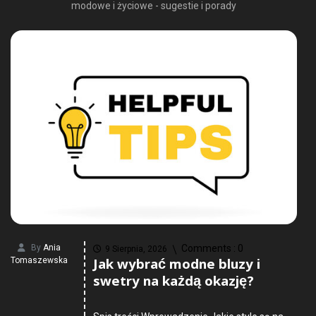
modowe i życiowe - sugestie i porady
By
Ania
Comments :
0
9 Sierpnia, 2026
Jak wybrać modne bluzy i
Tomaszewska
swetry na każdą okazję?