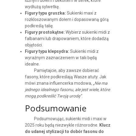
luźnym dołem i dekoltem w serek, które
wydłużą sylwetkę.
Figury typu gruszka:
Sukienki maxi z
rozkloszowanym dołem i dopasowaną górą
podkreślą talię.
Figury prostokątne:
Wybierz sukienki midi z
falbanami lub drapowaniem, które dodadzą
objętości.
Figury typu klepsydra:
Sukienki midi z
wyraźnym zaznaczeniem w talii będą
idealne.
Pamiętajcie, aby zawsze dobierać
fasony, które podkreślają Wasze atuty. Jak
mówi znana influencerka modowa,
„Nie ma
jednego idealnego fasonu, ale jest wiele, które
mogą podkreślić Twoją urodę”
.
Podsumowanie
Podsumowując, sukienki midi i maxi w
2025 roku będą niezwykle różnorodne.
Klucz
do udanej stylizacji to dobór fasonu do