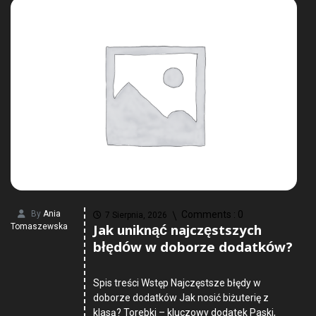
By
Ania
Comments :
0
7 Sierpnia, 2026
Jak uniknąć najczęstszych
Tomaszewska
błędów w doborze dodatków?
Spis treści Wstęp Najczęstsze błędy w
doborze dodatków Jak nosić biżuterię z
klasą? Torebki – kluczowy dodatek Paski,