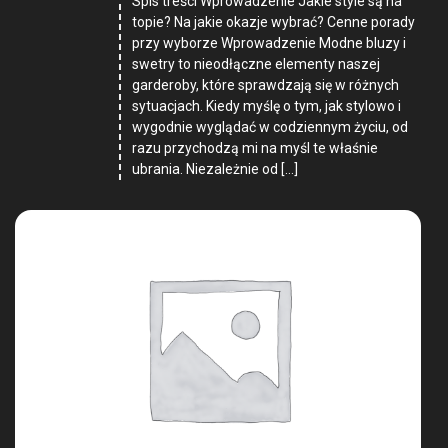
Spis treści Wprowadzenie Jakie style są na
topie? Na jakie okazje wybrać? Cenne porady
przy wyborze Wprowadzenie Modne bluzy i
swetry to nieodłączne elementy naszej
garderoby, które sprawdzają się w różnych
sytuacjach. Kiedy myślę o tym, jak stylowo i
wygodnie wyglądać w codziennym życiu, od
razu przychodzą mi na myśl te właśnie
ubrania. Niezależnie od […]