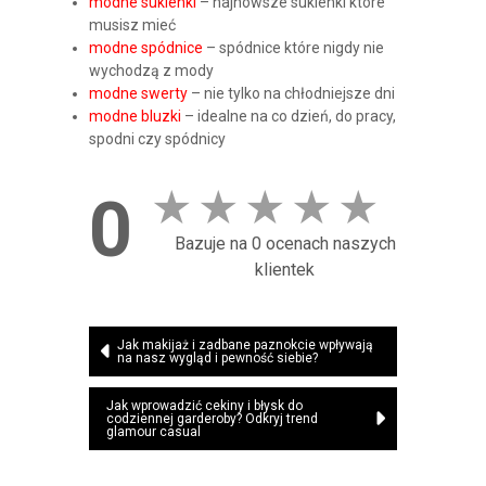
modne sukienki
– najnowsze sukienki które
musisz mieć
modne spódnice
– spódnice które nigdy nie
wychodzą z mody
modne swerty
– nie tylko na chłodniejsze dni
modne bluzki
– idealne na co dzień, do pracy,
spodni czy spódnicy
★
★
★
★
★
0
Bazuje na 0 ocenach naszych
klientek
Nawigacja
Jak makijaż i zadbane paznokcie wpływają
na nasz wygląd i pewność siebie?
wpisu
Jak wprowadzić cekiny i błysk do
codziennej garderoby? Odkryj trend
glamour casual