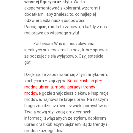
własnej figury oraz stylu
. Warto
eksperymentować z kolorami, wzorami i
dodatkami, aby znaleźć to, co najlepiej
odzwierciedla naszą osobowość.
Pamiętajcie, moda to zabawa, a każdy z nas
ma prawo do własnego stylu!
Zachęcam Was do poszukiwania
idealnych sukienek midi i maxi, które sprawią,
że poczujecie się wyjątkowo. Czy jesteście
got
Dziękuję, że zapoznałaś się z tym artykułem,
zachęcam – zajrzyj na
BeautiFashion.pl –
modne ubrania, moda, porady i trendy
modowe
gdzie znajdziesz ciekawe inspiracje
modowe, najnowsze kroje ubrań. Na naszym
blogu znajdziesz również wiele pomysłów na
Twoją nową stylizację oraz cennych
informacji związanych ze stylem, dobiorem
ubrań oraz kobiecym pięknem. Bądź trendy i
modna każdego dnia!