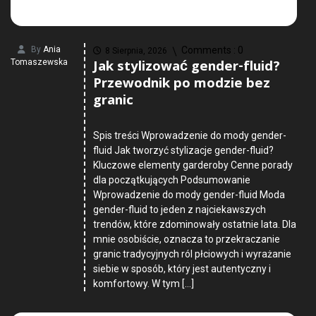
By
Ania
Comments :
0
8 Sierpnia, 2026
Jak stylizować gender-fluid?
Tomaszewska
Przewodnik po modzie bez
granic
Spis treści Wprowadzenie do mody gender-
fluid Jak tworzyć stylizacje gender-fluid?
Kluczowe elementy garderoby Cenne porady
dla początkujących Podsumowanie
Wprowadzenie do mody gender-fluid Moda
gender-fluid to jeden z najciekawszych
trendów, które zdominowały ostatnie lata. Dla
mnie osobiście, oznacza to przekraczanie
granic tradycyjnych ról płciowych i wyrażanie
siebie w sposób, który jest autentyczny i
komfortowy. W tym […]