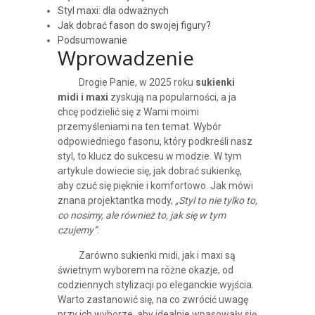
Styl maxi: dla odważnych
Jak dobrać fason do swojej figury?
Podsumowanie
Wprowadzenie
Drogie Panie, w 2025 roku
sukienki
midi i maxi
zyskują na popularności, a ja
chcę podzielić się z Wami moimi
przemyśleniami na ten temat. Wybór
odpowiedniego fasonu, który podkreśli nasz
styl, to klucz do sukcesu w modzie. W tym
artykule dowiecie się, jak dobrać sukienkę,
aby czuć się pięknie i komfortowo. Jak mówi
znana projektantka mody,
„Styl to nie tylko to,
co nosimy, ale również to, jak się w tym
czujemy”
.
Zarówno sukienki midi, jak i maxi są
świetnym wyborem na różne okazje, od
codziennych stylizacji po eleganckie wyjścia.
Warto zastanowić się, na co zwrócić uwagę
przy ich wyborze, aby idealnie wpasowały się