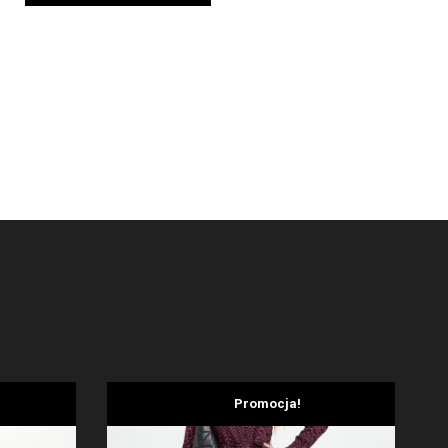
wynosiła:
wynosi:
1269,00 zł.
824,85 zł.
Promocja!