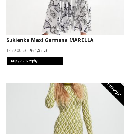
Sukienka Maxi Germana MARELLA
Pierwotna
Aktualna
1479,00
zł
961,35
zł
cena
cena
Kup / Szczegóły
wynosiła:
wynosi:
1479,00 zł.
961,35 zł.
Promocja!