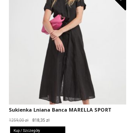
Sukienka Lniana Banca MARELLA SPORT
Pierwotna
Aktualna
1259,00
zł
818,35
zł
cena
cena
Kup / Szczegóły