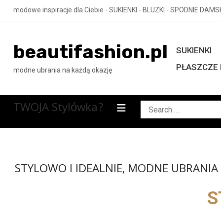
Skip
modowe inspiracje dla Ciebie - SUKIENKI - BLUZKI - SPODNIE DAMS
to
content
beautifashion.pl
SUKIENKI
PŁASZCZE 
modne ubrania na każdą okazję
TWOJA Stylówka?
Search
for:
STYLOWO I IDEALNIE, MODNE UBRANIA D
S