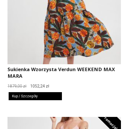
Sukienka Wzorzysta Verdun WEEKEND MAX
MARA
Pierwotna
Aktualna
1879,00
zł
1052,24
zł
cena
cena
Kup / Szczegóły
wynosiła:
wynosi:
1879,00 zł.
1052,24 zł.
Promocja!