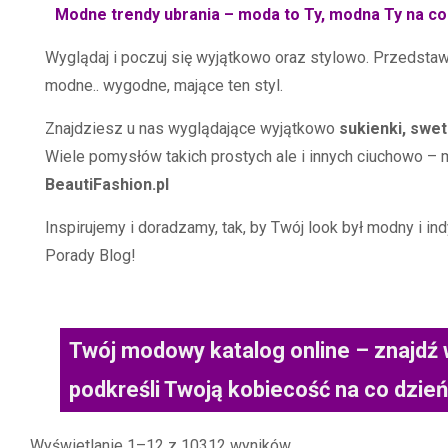
Modne trendy ubrania – moda to Ty, modna Ty na co
Wyglądaj i poczuj się wyjątkowo oraz stylowo. Przedstaw
modne.. wygodne, mające ten styl.
Znajdziesz u nas wyglądające wyjątkowo
sukienki, swe
Wiele pomysłów takich prostych ale i innych ciuchowo – 
BeautiFashion.pl
Inspirujemy i doradzamy, tak, by Twój look był modny i i
Porady Blog!
Twój modowy katalog online – znajdź w
podkreśli Twoją kobiecość na co dzień 
Posortowane
Wyświetlanie 1–12 z 10312 wyników