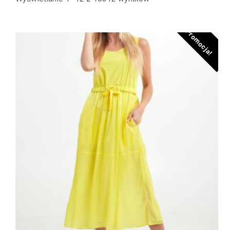
według
najnowszych
Promocja!