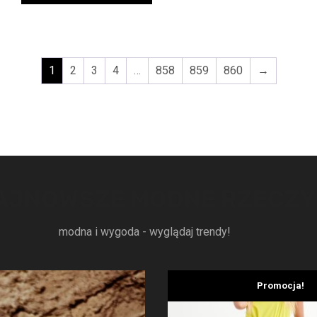
wynosiła:
wynosi:
1429,00 zł.
928,85 zł.
1
2
3
4
…
858
859
860
→
AJNOWSZE MODNE RZECZY
modna i wygoda - wyglądaj trendy!
Promocja!