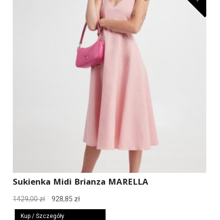
Sukienka Midi Brianza MARELLA
Pierwotna
Aktualna
1429,00
zł
928,85
zł
cena
cena
Kup / Szczegóły