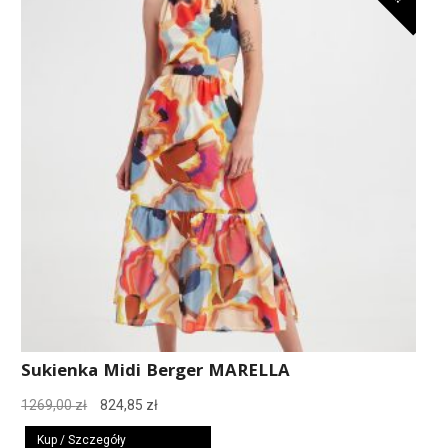
Sukienka Midi Berger MARELLA
Pierwotna
Aktualna
1269,00
zł
824,85
zł
cena
cena
Kup / Szczegóły