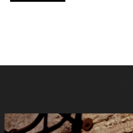
wynosiła:
wynosi:
1259,00 zł.
818,35 zł.
N