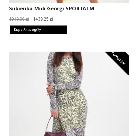
Sukienka Midi Georgi SPORTALM
Pierwotna
Aktualna
1919,00
zł
1439,25
zł
cena
cena
Kup / Szczegóły
wynosiła:
wynosi:
1919,00 zł.
1439,25 zł.
Promocja!