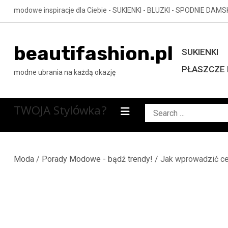
Skip
modowe inspiracje dla Ciebie - SUKIENKI - BLUZKI - SPODNIE DAMS
to
content
beautifashion.pl
SUKIENKI
PŁASZCZE 
modne ubrania na każdą okazję
TWOJA Stylówka?
Search
for:
Moda
/
Porady Modowe - bądź trendy!
/ Jak wprowadzić cek