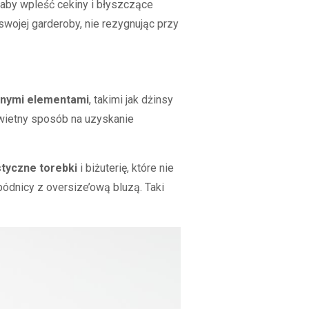
 aby wpleść cekiny i błyszczące
swojej garderoby, nie rezygnując przy
cznymi elementami
, takimi jak dżinsy
świetny sposób na uzyskanie
styczne torebki
i biżuterię, które nie
dnicy z oversize’ową bluzą. Taki