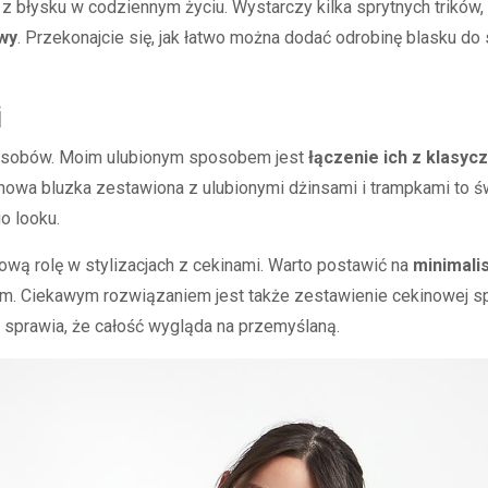
 błysku w codziennym życiu. Wystarczy kilka sprytnych trików,
wy
. Przekonajcie się, jak łatwo można dodać odrobinę blasku do 
i
posobów. Moim ulubionym sposobem jest
łączenie ich z klasy
kinowa bluzka zestawiona z ulubionymi dżinsami i trampkami to 
o looku.
ową rolę w stylizacjach z cekinami. Warto postawić na
minimali
. Ciekawym rozwiązaniem jest także zestawienie cekinowej spó
 i sprawia, że całość wygląda na przemyślaną.