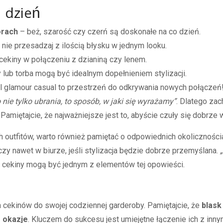
 dzień
orach
– beż, szarość czy czerń są doskonałe na co dzień.
 nie przesadzaj z ilością błysku w jednym looku.
cekiny w połączeniu z dzianiną czy lenem.
lub torba mogą być idealnym dopełnieniem stylizacji.
l glamour casual to przestrzeń do odkrywania nowych połączeń
nie tylko ubrania, to sposób, w jaki się wyrażamy”
. Dlatego za
Pamiętajcie, że najważniejsze jest to, abyście czuły się dobrze w
 outfitów, warto również pamiętać o odpowiednich okoliczności
czy nawet w biurze, jeśli stylizacja będzie dobrze przemyślana.
a cekiny mogą być jednym z elementów tej opowieści.
ekinów do swojej codziennej garderoby. Pamiętajcie, że
blask
 okazje
. Kluczem do sukcesu jest umiejętne łączenie ich z inn