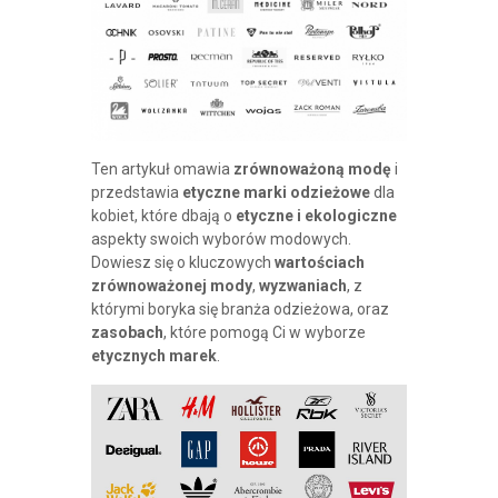
Ten artykuł omawia
zrównoważoną modę
i
przedstawia
etyczne marki odzieżowe
dla
kobiet, które dbają o
etyczne i ekologiczne
aspekty swoich wyborów modowych.
Dowiesz się o kluczowych
wartościach
zrównoważonej mody
,
wyzwaniach
, z
którymi boryka się branża odzieżowa, oraz
zasobach
, które pomogą Ci w wyborze
etycznych marek
.