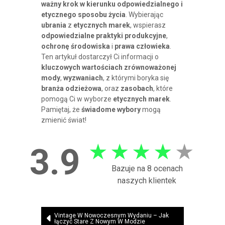
ważny krok w kierunku odpowiedzialnego i
etycznego sposobu życia
. Wybierając
ubrania
z
etycznych marek
, wspierasz
odpowiedzialne praktyki produkcyjne
,
ochronę środowiska
i
prawa człowieka
.
Ten artykuł dostarczył Ci informacji o
kluczowych wartościach zrównoważonej
mody
,
wyzwaniach
, z którymi boryka się
branża odzieżowa
, oraz
zasobach
, które
pomogą Ci w wyborze
etycznych marek
.
Pamiętaj, że
świadome wybory
mogą
zmienić świat!
★
★
★
★
★
3.9
Bazuje na 8 ocenach
naszych klientek
Nawigacja
Vintage W Nowoczesnym Wydaniu – Jak
łączyć Stare Z Nowym W Modzie