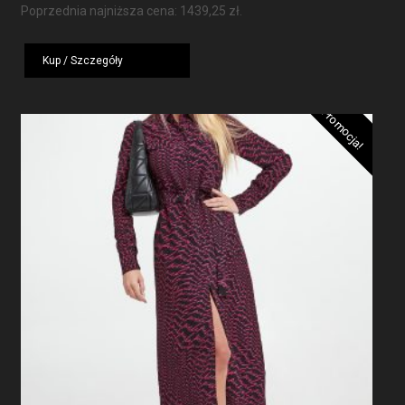
cena
cena
Poprzednia najniższa cena:
1439,25
zł
.
wynosiła:
wynosi:
1919,00 zł.
1439,25 zł.
Kup / Szczegóły
Promocja!