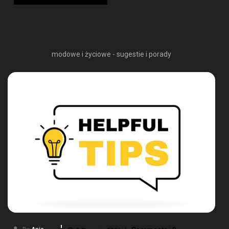
MODA I PORADY: TO KONIECZNIE
PRZECZYTAJ NA NASZYM BLOGU
modowe i życiowe - sugestie i porady