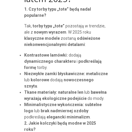
latem 2025?
1. Czy torby typu „tote” będą nadal
popularne?
Tak,
torby typu „tote”
pozostają w trendzie,
ale z
nowym wyrazem
. W 2025 roku
klasyczne modele
zostaną
odświeżone
niekonwencjonalnymi detalami
:
Kontrastowe lamówki:
dodają
dynamicznego charakteru
i
podkreślają
formę
torby.
Niezwykłe zamki błyskawiczne:
metaliczne
lub
kolorowe
dodają
nowoczesnego
sznytu
.
Tkane materiały:
naturalne
len
lub
bawełna
wyrażają ekologiczne podejście
do mody.
Minimalistyczne wykończenia:
subtelne
logo
lub
brak nadmiernej ozdoby
podkreślają
elegancki
minimalizm
.
2. Jakie kolczyki będą modne w 2025
roku?