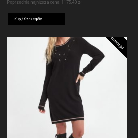
cena
cena
Poprzednia najniższa cena:
1175,40
zł
.
wynosiła:
wynosi:
1959,00 zł.
1175,40 zł.
Kup / Szczegóły
Promocja!