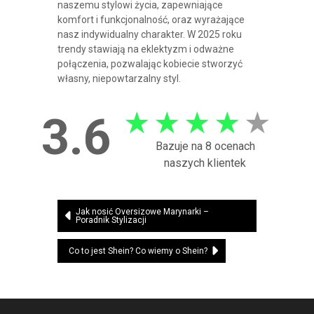
naszemu stylowi życia, zapewniające
komfort i funkcjonalność, oraz wyrażające
nasz indywidualny charakter. W 2025 roku
trendy stawiają na eklektyzm i odważne
połączenia, pozwalając kobiecie stworzyć
własny, niepowtarzalny styl.
★
★
★
★
★
3.6
Bazuje na 8 ocenach
naszych klientek
Nawigacja
Jak nosić Oversizowe Marynarki –
Poradnik Stylizacji
wpisu
Co to jest Shein? Co wiemy o Shein?