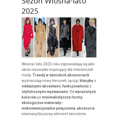
Sezon Wiosna-lato
2025
Wiosna i lato 2025 roku zapowiadają się jako
okres niezwykle inspirujący dla miłośniczek
mody.
Trendy w damskich akcesoriach
wyznaczają nowy kierunek, łącząc
klasykę
z
odważnymi akcentami
,
funkcjonalność
z
stylisticznymi wyzwaniami
. Od
wyrazistych
kolorów
po
minimalistyczne formy
,
ekologiczne materiały
i
niekonwencjonalne połączenia
,
akcesoria
stanowią kluczowy element tworzenia