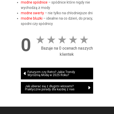
modne spódnice
– spódnice które nigdy nie
wychodzą z mody
modne swerty
– nie tylko na chłodniejsze dni
modne bluzki
– idealne na co dzień, do pracy,
spodni czy spódnicy
★
★
★
★
★
0
Bazuje na 0 ocenach naszych
klientek
Nawigacja
Futuryzm czy Retro? Jakie Trendy
Wyróżnią Modę w 2025 Roku?
wpisu
Jak ubierać się z długimi włosami?
Praktyczne porady dla każdej z nas