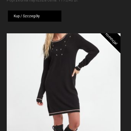
Poprzednia najniższa cena:
1175,40
zł
.
wynosiła:
wynosi:
1959,00 zł.
1175,40 zł.
Kup / Szczegóły
Promocja!