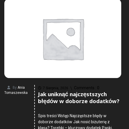
By
Ania
Comments :
0
7 Sierpnia, 2026
Jak uniknąć najczęstszych
Tomaszewska
błędów w doborze dodatków?
Spis treści Wstęp Najczęstsze błędy w
doborze dodatków Jak nosić biżuterię z
klasą? Torebki – kluczowy dodatek Paski,