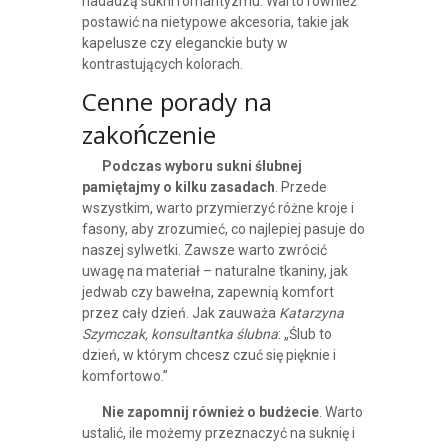
nadadzą sukni romantyzmu. Warto również
postawić na nietypowe akcesoria, takie jak
kapelusze czy eleganckie buty w
kontrastujących kolorach.
Cenne porady na
zakończenie
Podczas wyboru sukni ślubnej
pamiętajmy o kilku zasadach
. Przede
wszystkim, warto przymierzyć różne kroje i
fasony, aby zrozumieć, co najlepiej pasuje do
naszej sylwetki. Zawsze warto zwrócić
uwagę na materiał – naturalne tkaniny, jak
jedwab czy bawełna, zapewnią komfort
przez cały dzień. Jak zauważa
Katarzyna
Szymczak, konsultantka ślubna
: „Ślub to
dzień, w którym chcesz czuć się pięknie i
komfortowo.”
Nie zapomnij również o budżecie
. Warto
ustalić, ile możemy przeznaczyć na suknię i