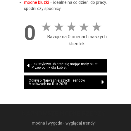
modne bluzki
– idealne na co dzień, do pracy,
spodni czy spódnicy
★
★
★
★
★
0
Bazuje na 0 ocenach naszych
klientek
Nawigacja
Jak stylowo ubierać się mając mały biust:
Przewodnik dla kobiet
wpisu
Odkryj 5 Najważniejszych Trendów
Modowych na Rok 2025
NAJNOWSZE MODNE RZECZY
modna i wygoda - wyglądaj trendy!