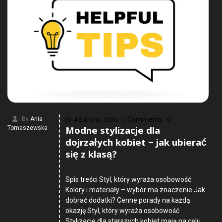
By
Ania
Comments :
0
4 Sierpnia, 2026
Modne stylizacje dla
Tomaszewska
dojrzałych kobiet – jak ubierać
się z klasą?
Spis treści Styl, który wyraża osobowość
Kolory i materiały – wybór ma znaczenie Jak
dobrać dodatki? Cenne porady na każdą
okazję Styl, który wyraża osobowość
Stylizacje dla starszych kobiet mają na celu