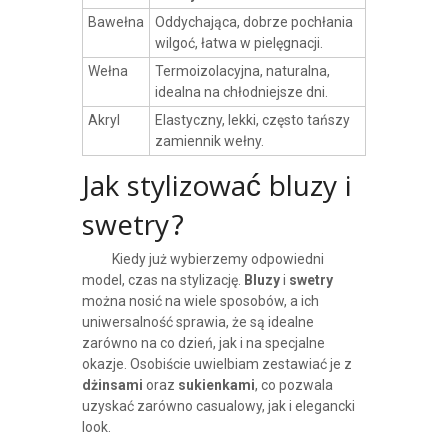
Bawełna
Oddychająca, dobrze pochłania
wilgoć, łatwa w pielęgnacji.
Wełna
Termoizolacyjna, naturalna,
idealna na chłodniejsze dni.
Akryl
Elastyczny, lekki, często tańszy
zamiennik wełny.
Jak stylizować bluzy i
swetry?
Kiedy już wybierzemy odpowiedni
model, czas na stylizację.
Bluzy
i
swetry
można nosić na wiele sposobów, a ich
uniwersalność sprawia, że są idealne
zarówno na co dzień, jak i na specjalne
okazje. Osobiście uwielbiam zestawiać je z
dżinsami
oraz
sukienkami
, co pozwala
uzyskać zarówno casualowy, jak i elegancki
look.