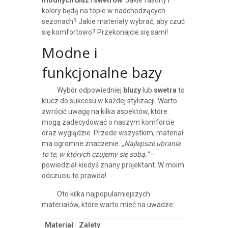
modnych bluz
i
swetrów
. Jakie fasony i
kolory będą na topie w nadchodzących
sezonach? Jakie materiały wybrać, aby czuć
się komfortowo? Przekonajcie się sami!
Modne i
funkcjonalne bazy
Wybór odpowiedniej
bluzy
lub
swetra
to
klucz do sukcesu w każdej stylizacji. Warto
zwrócić uwagę na kilka aspektów, które
mogą zadecydować o naszym komforcie
oraz wyglądzie. Przede wszystkim, materiał
ma ogromne znaczenie.
„Najlepsze ubrania
to te, w których czujemy się sobą.”
–
powiedział kiedyś znany projektant. W moim
odczuciu to prawda!
Oto kilka najpopularniejszych
materiałów, które warto mieć na uwadze:
Materiał
Zalety