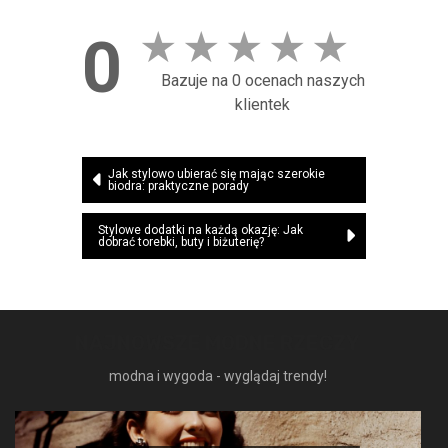
★
★
★
★
★
0
Bazuje na 0 ocenach naszych
klientek
Nawigacja
Jak stylowo ubierać się mając szerokie
biodra: praktyczne porady
wpisu
Stylowe dodatki na każdą okazję: Jak
dobrać torebki, buty i biżuterię?
NAJNOWSZE MODNE RZECZY
modna i wygoda - wyglądaj trendy!