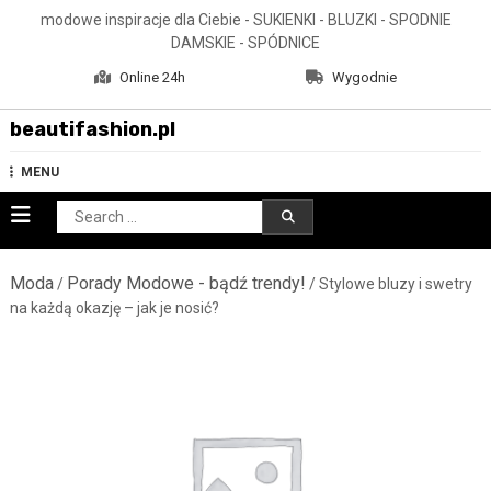
Skip
modowe inspiracje dla Ciebie - SUKIENKI - BLUZKI - SPODNIE
to
DAMSKIE - SPÓDNICE
content
Online 24h
Wygodnie
beautifashion.pl
MENU
Search
for:
Moda
Porady Modowe - bądź trendy!
/
/ Stylowe bluzy i swetry
na każdą okazję – jak je nosić?