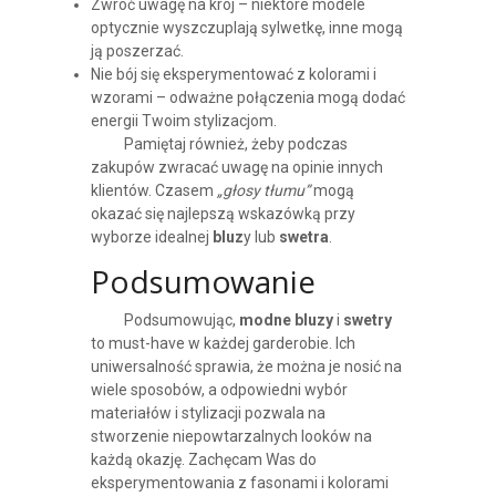
Zwróć uwagę na krój – niektóre modele
optycznie wyszczuplają sylwetkę, inne mogą
ją poszerzać.
Nie bój się eksperymentować z kolorami i
wzorami – odważne połączenia mogą dodać
energii Twoim stylizacjom.
Pamiętaj również, żeby podczas
zakupów zwracać uwagę na opinie innych
klientów. Czasem
„głosy tłumu”
mogą
okazać się najlepszą wskazówką przy
wyborze idealnej
bluz
y lub
swetra
.
Podsumowanie
Podsumowując,
modne bluzy
i
swetry
to must-have w każdej garderobie. Ich
uniwersalność sprawia, że można je nosić na
wiele sposobów, a odpowiedni wybór
materiałów i stylizacji pozwala na
stworzenie niepowtarzalnych looków na
każdą okazję. Zachęcam Was do
eksperymentowania z fasonami i kolorami