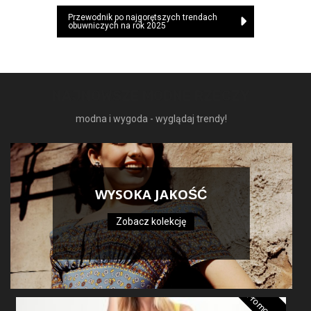
wpisu
Przewodnik po najgorętszych trendach
obuwniczych na rok 2025
NAJNOWSZE MODNE RZECZY
modna i wygoda - wyglądaj trendy!
WYSOKA JAKOŚĆ
Zobacz kolekcję
Promocja!