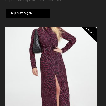
Poprzednia najniższa cena:
1439,25
zł
.
wynosiła:
wynosi:
1919,00 zł.
1439,25 zł.
Kup / Szczegóły
Promocja!