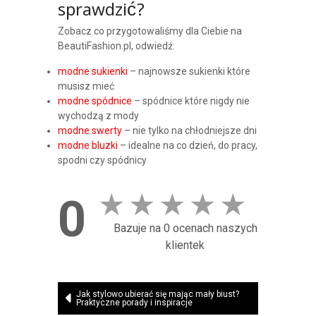
sprawdzić?
Zobacz co przygotowaliśmy dla Ciebie na
BeautiFashion.pl, odwiedź:
modne sukienki
– najnowsze sukienki które
musisz mieć
modne spódnice
– spódnice które nigdy nie
wychodzą z mody
modne swerty
– nie tylko na chłodniejsze dni
modne bluzki
– idealne na co dzień, do pracy,
spodni czy spódnicy
★
★
★
★
★
0
Bazuje na 0 ocenach naszych
klientek
Nawigacja
Jak stylowo ubierać się mając mały biust?
Praktyczne porady i inspiracje