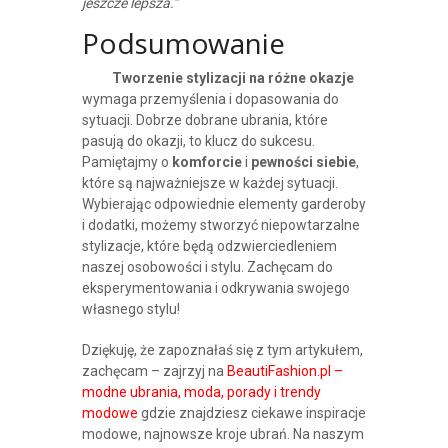
jeszcze lepsza.”
Podsumowanie
Tworzenie stylizacji na różne okazje
wymaga przemyślenia i dopasowania do
sytuacji. Dobrze dobrane ubrania, które
pasują do okazji, to klucz do sukcesu.
Pamiętajmy o
komforcie
i
pewności siebie
,
które są najważniejsze w każdej sytuacji.
Wybierając odpowiednie elementy garderoby
i dodatki, możemy stworzyć niepowtarzalne
stylizacje, które będą odzwierciedleniem
naszej osobowości i stylu. Zachęcam do
eksperymentowania i odkrywania swojego
własnego stylu!
Dziękuję, że zapoznałaś się z tym artykułem,
zachęcam – zajrzyj na
BeautiFashion.pl –
modne ubrania, moda, porady i trendy
modowe
gdzie znajdziesz ciekawe inspiracje
modowe, najnowsze kroje ubrań. Na naszym