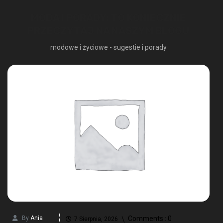
MODA I PORADY: TO KONIECZNIE
PRZECZYTAJ NA NASZYM BLOGU
modowe i życiowe - sugestie i porady
By
Ania
Comments :
0
7 Sierpnia, 2026