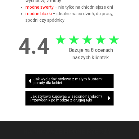
wychodzą z mody
modne swerty
– nie tylko na chłodniejsze dni
modne bluzki
– idealne na co dzień, do pracy,
spodni czy spódnicy
★
★
★
★
★
4.4
Bazuje na 8 ocenach
naszych klientek
Nawigacja
Jak wyglądać stylowo z małym biustem:
porady dla kobiet
wpisu
Jak stylowo kupować w second-handach?
Przewodnik po modzie z drugiej ręki
NAJNOWSZE MODNE RZECZY