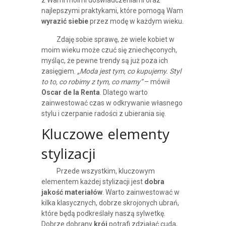
z Wami moimi doświadczeniami oraz
najlepszymi praktykami, które pomogą Wam
wyrazić siebie
przez modę w każdym wieku.
Zdaję sobie sprawę, że wiele kobiet w
moim wieku może czuć się zniechęconych,
myśląc, że pewne trendy są już poza ich
zasięgiem.
„Moda jest tym, co kupujemy. Styl
to to, co robimy z tym, co mamy”
– mówił
Oscar de la Renta
. Dlatego warto
zainwestować czas w odkrywanie własnego
stylu i czerpanie radości z ubierania się.
Kluczowe elementy
stylizacji
Przede wszystkim, kluczowym
elementem każdej stylizacji jest
dobra
jakość materiałów
. Warto zainwestować w
kilka klasycznych, dobrze skrojonych ubrań,
które będą podkreślały naszą sylwetkę.
Dobrze dobrany
krój
potrafi zdziałać cuda,