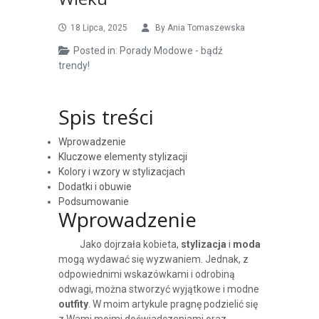
Wieku
18 Lipca, 2025
By
Ania Tomaszewska
Posted in:
Porady Modowe - bądź
trendy!
Spis treści
Wprowadzenie
Kluczowe elementy stylizacji
Kolory i wzory w stylizacjach
Dodatki i obuwie
Podsumowanie
Wprowadzenie
Jako dojrzała kobieta,
stylizacja
i
moda
mogą wydawać się wyzwaniem. Jednak, z
odpowiednimi wskazówkami i odrobiną
odwagi, można stworzyć wyjątkowe i modne
outfity
. W moim artykule pragnę podzielić się