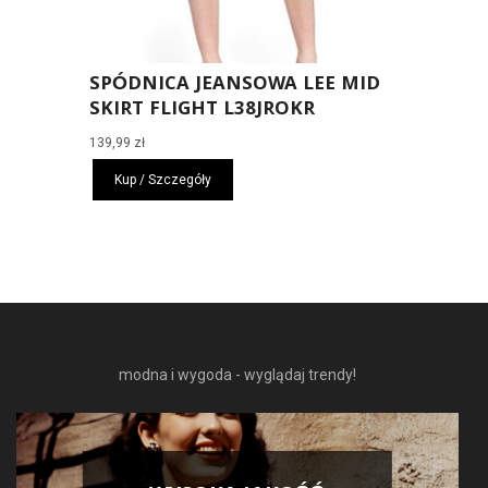
SPÓDNICA JEANSOWA LEE MID
SKIRT FLIGHT L38JROKR
139,99
zł
Kup / Szczegóły
NAJNOWSZE MODNE RZECZY
modna i wygoda - wyglądaj trendy!