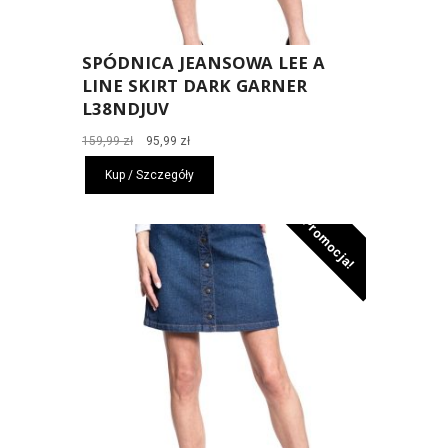
SPÓDNICA JEANSOWA LEE A
LINE SKIRT DARK GARNER
L38NDJUV
Pierwotna
Aktualna
159,99
zł
95,99
zł
cena
cena
Kup / Szczegóły
wynosiła:
wynosi:
159,99 zł.
95,99 zł.
Promocja!