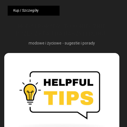
cena
cena
wynosiła:
wynosi:
Kup / Szczegóły
1249,00 zł.
724,42 zł.
MODA I PORADY: TO KONIECZNIE
PRZECZYTAJ NA NASZYM BLOGU
modowe i życiowe - sugestie i porady