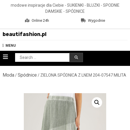
Skip
modowe inspiracje dla Ciebie - SUKIENKI - BLUZKI - SPODNIE
to
DAMSKIE - SPÓDNICE
content
Online 24h
Wygodnie
beautifashion.pl
MENU
Search
for:
Moda
Spódnice
/
/ ZIELONA SPÓDNICA Z LNEM 204-07547 MILITA