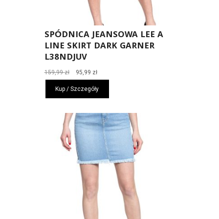
SPÓDNICA JEANSOWA LEE A
LINE SKIRT DARK GARNER
L38NDJUV
Pierwotna
Aktualna
159,99
zł
95,99
zł
cena
cena
Kup / Szczegóły
wynosiła:
wynosi:
159,99 zł.
95,99 zł.