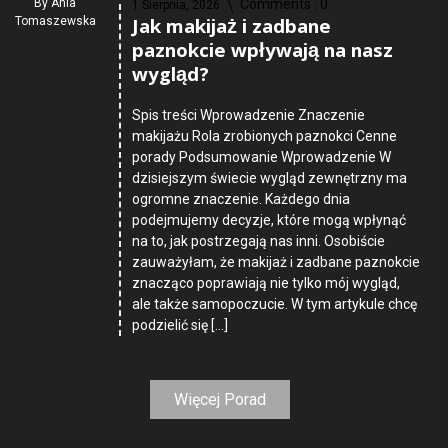
By
Ania
Comments :
0
1 Sierpnia, 2026
Jak makijaż i zadbane
Tomaszewska
paznokcie wpływają na nasz
wygląd?
Spis treści Wprowadzenie Znaczenie
makijażu Rola zrobionych paznokci Cenne
porady Podsumowanie Wprowadzenie W
dzisiejszym świecie wygląd zewnętrzny ma
ogromne znaczenie. Każdego dnia
podejmujemy decyzje, które mogą wpłynąć
na to, jak postrzegają nas inni. Osobiście
zauważyłam, że makijaż i zadbane paznokcie
znacząco poprawiają nie tylko mój wygląd,
ale także samopoczucie. W tym artykule chcę
podzielić się […]
Więcej Porad