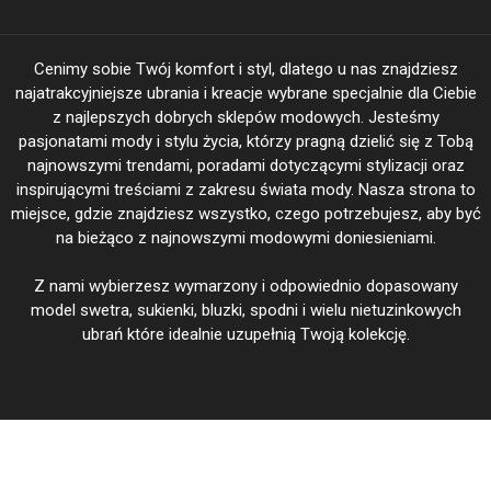
Cenimy sobie Twój komfort i styl, dlatego u nas znajdziesz
najatrakcyjniejsze ubrania i kreacje wybrane specjalnie dla Ciebie
z najlepszych dobrych sklepów modowych. Jesteśmy
pasjonatami mody i stylu życia, którzy pragną dzielić się z Tobą
najnowszymi trendami, poradami dotyczącymi stylizacji oraz
inspirującymi treściami z zakresu świata mody. Nasza strona to
miejsce, gdzie znajdziesz wszystko, czego potrzebujesz, aby być
na bieżąco z najnowszymi modowymi doniesieniami.
Z nami wybierzesz wymarzony i odpowiednio dopasowany
model swetra, sukienki, bluzki, spodni i wielu nietuzinkowych
ubrań które idealnie uzupełnią Twoją kolekcję.
BeautiFasion.pl Twoja Moda - Twoje wyjątkowe kreacje @ 2026
|
Theme: Shopay by
Mystery Themes
.