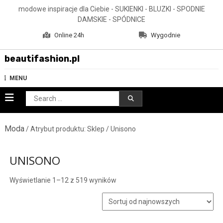
Skip
modowe inspiracje dla Ciebie - SUKIENKI - BLUZKI - SPODNIE
to
DAMSKIE - SPÓDNICE
content
Online 24h
Wygodnie
beautifashion.pl
MENU
Search
for:
Moda
/ Atrybut produktu: Sklep / Unisono
UNISONO
Posortowane
Wyświetlanie 1–12 z 519 wyników
według
najnowszych