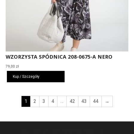
WZORZYSTA SPÓDNICA 208-0675-A NERO
79,00
zł
Kup / Szczegóły
1
2
3
4
…
42
43
44
→
NAJNOWSZE MODNE RZECZY