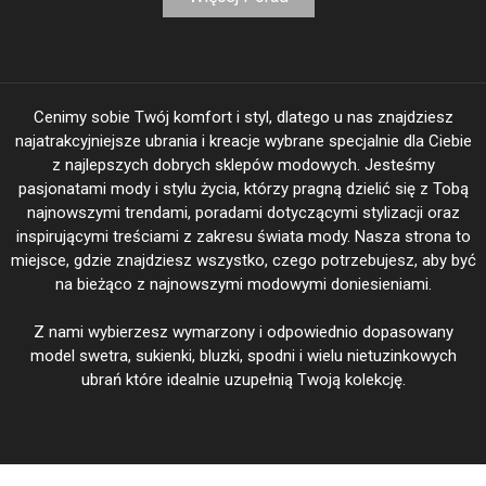
Cenimy sobie Twój komfort i styl, dlatego u nas znajdziesz
najatrakcyjniejsze ubrania i kreacje wybrane specjalnie dla Ciebie
z najlepszych dobrych sklepów modowych. Jesteśmy
pasjonatami mody i stylu życia, którzy pragną dzielić się z Tobą
najnowszymi trendami, poradami dotyczącymi stylizacji oraz
inspirującymi treściami z zakresu świata mody. Nasza strona to
miejsce, gdzie znajdziesz wszystko, czego potrzebujesz, aby być
na bieżąco z najnowszymi modowymi doniesieniami.
Z nami wybierzesz wymarzony i odpowiednio dopasowany
model swetra, sukienki, bluzki, spodni i wielu nietuzinkowych
ubrań które idealnie uzupełnią Twoją kolekcję.
BeautiFasion.pl Twoja Moda - Twoje wyjątkowe kreacje @ 2026
|