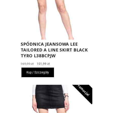
SPÓDNICA JEANSOWA LEE
TAILORED A LINE SKIRT BLACK
TYRO L38BCPJW
Pierwotna
Aktualna
169,99
zł
101,99
zł
cena
cena
Kup / Szczegóły
wynosiła:
wynosi:
169,99 zł.
101,99 zł.
Promocja!