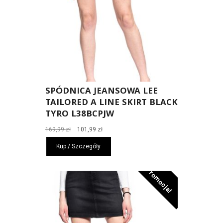
SPÓDNICA JEANSOWA LEE
TAILORED A LINE SKIRT BLACK
TYRO L38BCPJW
Pierwotna
Aktualna
169,99
zł
101,99
zł
cena
cena
Kup / Szczegóły
wynosiła:
wynosi:
169,99 zł.
101,99 zł.
Promocja!