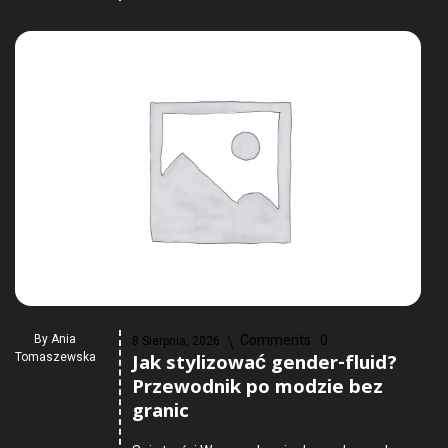
By
Ania
Comments :
0
8 Sierpnia, 2026
Jak stylizować gender-fluid?
Tomaszewska
Przewodnik po modzie bez
granic