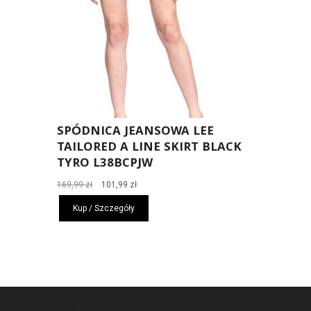
SPÓDNICA JEANSOWA LEE
TAILORED A LINE SKIRT BLACK
TYRO L38BCPJW
Pierwotna
Aktualna
169,99
zł
101,99
zł
cena
cena
Kup / Szczegóły
wynosiła:
wynosi:
169,99 zł.
101,99 zł.
NAJNOWSZE MODNE RZECZY