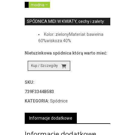
modna –
SPÓDNICA MIDI W KWIATY, cechy i zalety:
Kolor: zielonyMateriał: bawełna
60%wiskoza 40%
Nietuzinkowa spódnica którą warto mieć:
Kup / Szczegóły
SKU:
739F3344B583
KATEGORIA:
Spódnice
Informacje dodatkowe