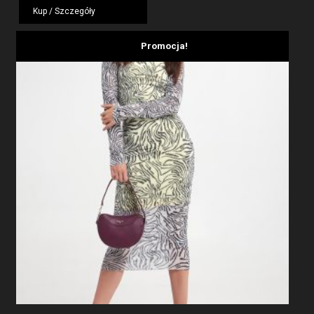
wynosiła:
wynosi:
Kup / Szczegóły
799,00 zł.
479,40 zł.
Promocja!