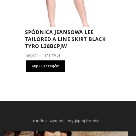
SPÓDNICA JEANSOWA LEE
TAILORED A LINE SKIRT BLACK
TYRO L38BCPJW
Pierwotna
Aktualna
169,99
zł
101,99
zł
cena
cena
Kup / Szczegóły
wynosiła:
wynosi:
169,99 zł.
101,99 zł.
NAJNOWSZE MODNE RZECZY
modna i wygoda - wyglądaj trendy!