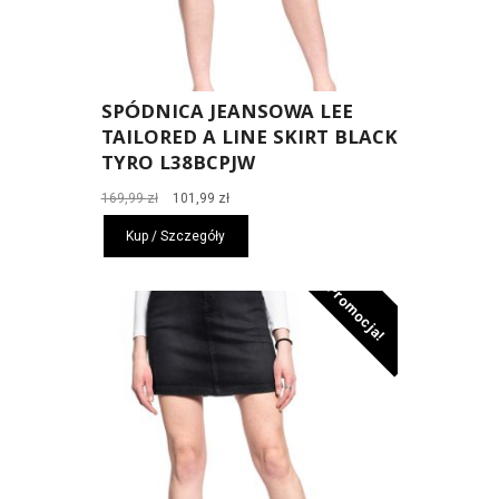
SPÓDNICA JEANSOWA LEE
TAILORED A LINE SKIRT BLACK
TYRO L38BCPJW
Pierwotna
Aktualna
169,99
zł
101,99
zł
cena
cena
Kup / Szczegóły
wynosiła:
wynosi:
169,99 zł.
101,99 zł.
Promocja!