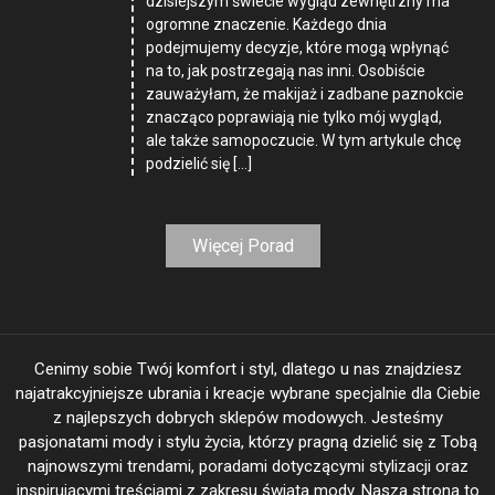
dzisiejszym świecie wygląd zewnętrzny ma
ogromne znaczenie. Każdego dnia
podejmujemy decyzje, które mogą wpłynąć
na to, jak postrzegają nas inni. Osobiście
zauważyłam, że makijaż i zadbane paznokcie
znacząco poprawiają nie tylko mój wygląd,
ale także samopoczucie. W tym artykule chcę
podzielić się […]
Więcej Porad
Cenimy sobie Twój komfort i styl, dlatego u nas znajdziesz
najatrakcyjniejsze ubrania i kreacje wybrane specjalnie dla Ciebie
z najlepszych dobrych sklepów modowych. Jesteśmy
pasjonatami mody i stylu życia, którzy pragną dzielić się z Tobą
najnowszymi trendami, poradami dotyczącymi stylizacji oraz
inspirującymi treściami z zakresu świata mody. Nasza strona to