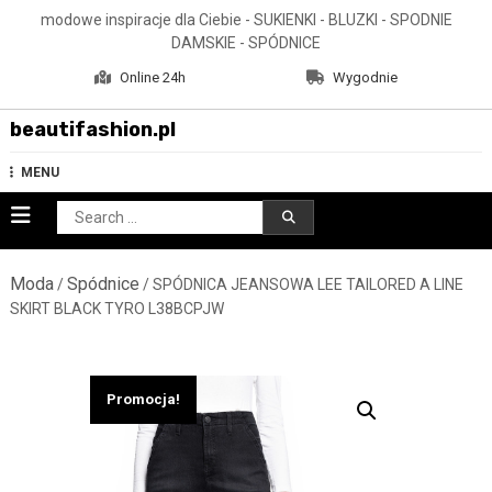
Skip
modowe inspiracje dla Ciebie - SUKIENKI - BLUZKI - SPODNIE
to
DAMSKIE - SPÓDNICE
content
Online 24h
Wygodnie
beautifashion.pl
MENU
Search
for:
Moda
Spódnice
/
/ SPÓDNICA JEANSOWA LEE TAILORED A LINE
SKIRT BLACK TYRO L38BCPJW
Promocja!