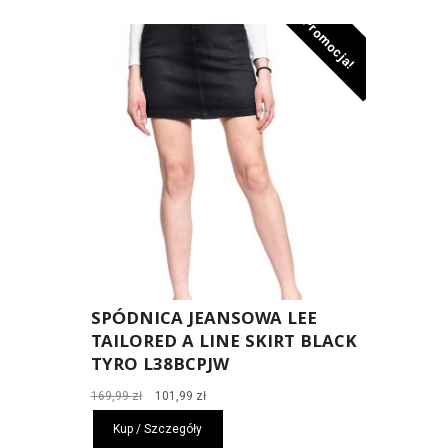
Promocja!
SPÓDNICA JEANSOWA LEE
TAILORED A LINE SKIRT BLACK
TYRO L38BCPJW
Pierwotna
Aktualna
169,99
zł
101,99
zł
cena
cena
Kup / Szczegóły
wynosiła:
wynosi: