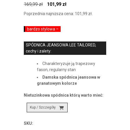
Pierwotna
Aktualna
169,99
zł
101,99
zł
cena
cena
Poprzednia najniższa cena:
101,99
zł
.
wynosiła:
wynosi:
169,99 zł.
101,99 zł.
bardzo stylowa –
SPÓDNICA JEANSOWA LEE TAILORED,
cechy i zalety:
Charakteryzuje ją trapezowy
fason, regularny stan
Damska spódnica jeansowa w
granatowym kolorze
Nietuzinkowa spódnica którą warto mieć:
Kup / Szczegóły
SKU: