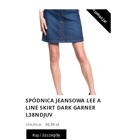
169,99 zł.
101,99 zł.
Promocja!
SPÓDNICA JEANSOWA LEE A
LINE SKIRT DARK GARNER
L38NDJUV
Pierwotna
Aktualna
159,99
zł
95,99
zł
cena
cena
Kup / Szczegóły
wynosiła:
wynosi: