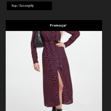
wynosiła:
wynosi:
Kup / Szczegóły
1919,00 zł.
1439,25 zł.
Promocja!