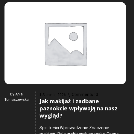
By
Ania
Comments :
0
1 Sierpnia, 2026
Jak makijaż i zadbane
Tomaszewska
paznokcie wpływają na nasz
wygląd?
Spis treści Wprowadzenie Znaczenie
makijażu Rola zrobionych paznokci Cenne