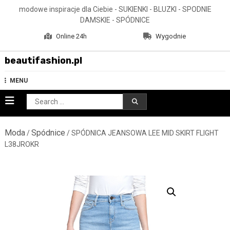
Skip
modowe inspiracje dla Ciebie - SUKIENKI - BLUZKI - SPODNIE
to
DAMSKIE - SPÓDNICE
content
Online 24h
Wygodnie
beautifashion.pl
MENU
Search
for:
Moda
Spódnice
/
/ SPÓDNICA JEANSOWA LEE MID SKIRT FLIGHT
L38JROKR