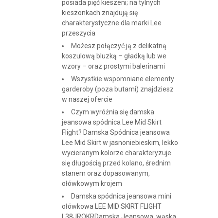
posiada pięć kieszeni; na tylnych
kieszonkach znajdują się
charakterystyczne dla marki Lee
przeszycia
Możesz połączyć ją z delikatną
koszulową bluzką – gładką lub we
wzory – oraz prostymi balerinami
Wszystkie wspomniane elementy
garderoby (poza butami) znajdziesz
w naszej ofercie
Czym wyróżnia się damska
jeansowa spódnica Lee Mid Skirt
Flight? Damska Spódnica jeansowa
Lee Mid Skirt w jasnoniebieskim, lekko
wycieranym kolorze charakteryzuje
się długością przed kolano, średnim
stanem oraz dopasowanym,
ołówkowym krojem
Damska spódnica jeansowa mini
ołówkowa LEE MID SKIRT FLIGHT
L38JROKRDamska Jeansowa, wąska