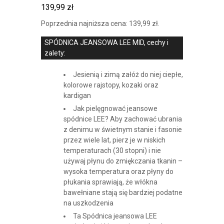
139,99
zł
Poprzednia najniższa cena:
139,99
zł
.
SPÓDNICA JEANSOWA LEE MID, cechy i
zalety:
Jesienią i zimą załóż do niej ciepłe,
kolorowe rajstopy, kozaki oraz
kardigan
Jak pielęgnować jeansowe
spódnice LEE? Aby zachować ubrania
z denimu w świetnym stanie i fasonie
przez wiele lat, pierz je w niskich
temperaturach (30 stopni) i nie
używaj płynu do zmiękczania tkanin –
wysoka temperatura oraz płyny do
płukania sprawiają, że włókna
bawełniane stają się bardziej podatne
na uszkodzenia
Ta Spódnica jeansowa LEE