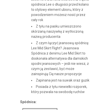
spódnica Lee o długości przed kolano
to stylowy element ubioru, który z
powodzeniem możesz nosić przez
cały rok
Z tyłu na pasku umieszczono
skórzaną naszywkę z wytłoczoną
nazwą producenta
Z czym łączyć jeansową spódnicę
Lee Mid Skirt Flight? Jeasnowa
Spódnica z denimu Lee Mid Skirt to
doskonała alternatywa dla damskich
spodni jeansowych – jeśli nie wiesz, z
czym ją zestawić, być może
zainspirują Cię nasze propozycje
Zapinana jest na suwak oraz guzik
Posiada z tyłu niewielki rozporek,
który pozwala na swobodę ruchów
Spódnica: