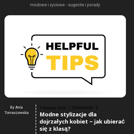
modowe i życiowe - sugestie i porady
By
Ania
Comments :
0
4 Sierpnia, 2026
Modne stylizacje dla
Tomaszewska
dojrzałych kobiet – jak ubierać
się z klasą?