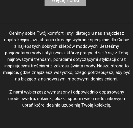
Więcej Porad
Cenimy sobie Twój komfort i styl, dlatego u nas znajdziesz
najatrakcyjniejsze ubrania i kreacje wybrane specjalnie dla Ciebie
z najlepszych dobrych sklepów modowych. Jesteśmy
pasjonatami mody i stylu życia, którzy pragną dzielić się z Tobą
najnowszymi trendami, poradami dotyczącymi stylizacji oraz
inspirującymi treściami z zakresu świata mody. Nasza strona to
miejsce, gdzie znajdziesz wszystko, czego potrzebujesz, aby być
na bieżąco z najnowszymi modowymi doniesieniami.
Z nami wybierzesz wymarzony i odpowiednio dopasowany
model swetra, sukienki, bluzki, spodni i wielu nietuzinkowych
ubrań które idealnie uzupełnią Twoją kolekcję.
BeautiFasion.pl Twoja Moda - Twoje wyjątkowe kreacje @ 2026
|