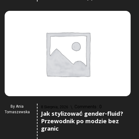
By
Ania
Comments :
0
8 Sierpnia, 2026
Jak stylizować gender-fluid?
Tomaszewska
Przewodnik po modzie bez
granic