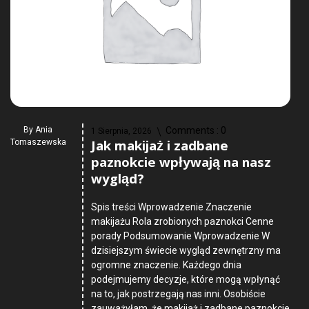
By
Ania
Comments :
0
1 Sierpnia, 2026
Jak makijaż i zadbane
Tomaszewska
paznokcie wpływają na nasz
wygląd?
Spis treści Wprowadzenie Znaczenie
makijażu Rola zrobionych paznokci Cenne
porady Podsumowanie Wprowadzenie W
dzisiejszym świecie wygląd zewnętrzny ma
ogromne znaczenie. Każdego dnia
podejmujemy decyzje, które mogą wpłynąć
na to, jak postrzegają nas inni. Osobiście
zauważyłam, że makijaż i zadbane paznokcie