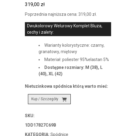
319,00
zł
Poprzednia najniższa cena:
319,00
zł
.
Dwukolorowy Welurowy Komplet Bluza,
cechy i zalety:
Warianty kolorystyczne: czarny,
granatowy, miętowy
Materiał: poliester 95%elastan 5%
Dostępne rozmiary: M (38), L
(40), XL (42)
Nietuzinkowa spódnica którą warto mieć:
Kup / Szczegóły
SKU:
1DD17827C69B
KATEGORIA:
Spódnice