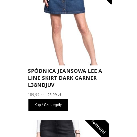
SPÓDNICA JEANSOWA LEE A
LINE SKIRT DARK GARNER
L38NDJUV
Pierwotna
Aktualna
159,99
zł
95,99
zł
cena
cena
Kup / Szczegóły
wynosiła:
wynosi:
159,99 zł.
95,99 zł.
Promocja!