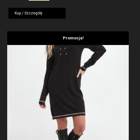
cena
cena
wynosiła:
wynosi:
Kup / Szczegóły
1959,00 zł.
1175,40 zł.
Promocja!