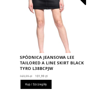
SPÓDNICA JEANSOWA LEE
TAILORED A LINE SKIRT BLACK
TYRO L38BCPJW
Pierwotna
Aktualna
169,99
zł
101,99
zł
cena
cena
Kup / Szczegóły
wynosiła:
wynosi:
169,99 zł.
101,99 zł.