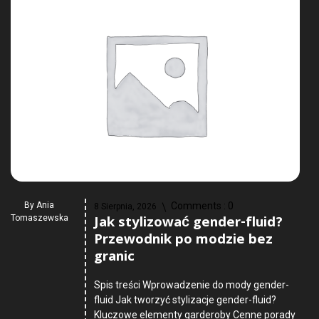
By
Ania
Comments :
0
8 Sierpnia, 2026
Jak stylizować gender-fluid?
Tomaszewska
Przewodnik po modzie bez
granic
Spis treści Wprowadzenie do mody gender-
fluid Jak tworzyć stylizacje gender-fluid?
Kluczowe elementy garderoby Cenne porady