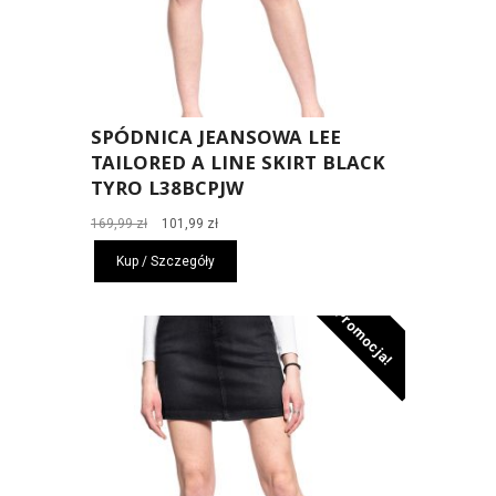
SPÓDNICA JEANSOWA LEE
TAILORED A LINE SKIRT BLACK
TYRO L38BCPJW
Pierwotna
Aktualna
169,99
zł
101,99
zł
cena
cena
Kup / Szczegóły
wynosiła:
wynosi:
169,99 zł.
101,99 zł.
Promocja!