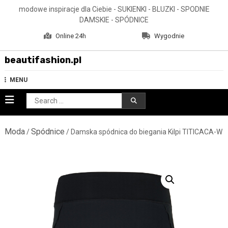
Skip
modowe inspiracje dla Ciebie - SUKIENKI - BLUZKI - SPODNIE
to
DAMSKIE - SPÓDNICE
content
Online 24h
Wygodnie
beautifashion.pl
MENU
Search
for:
Moda
Spódnice
/
/ Damska spódnica do biegania Kilpi TITICACA-W