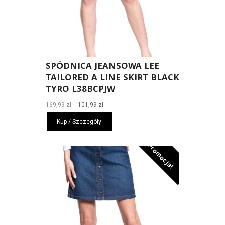
SPÓDNICA JEANSOWA LEE
TAILORED A LINE SKIRT BLACK
TYRO L38BCPJW
Pierwotna
Aktualna
169,99
zł
101,99
zł
cena
cena
Kup / Szczegóły
wynosiła:
wynosi:
169,99 zł.
101,99 zł.
Promocja!