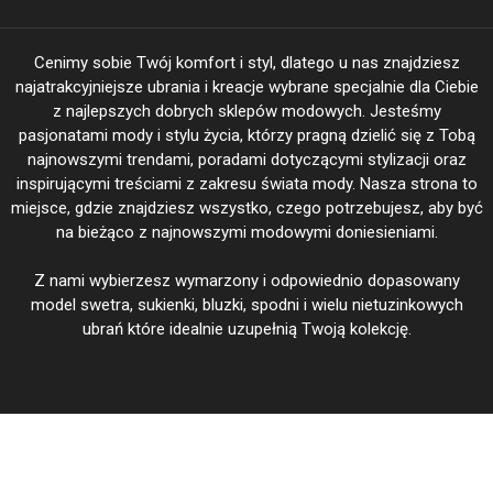
Cenimy sobie Twój komfort i styl, dlatego u nas znajdziesz
najatrakcyjniejsze ubrania i kreacje wybrane specjalnie dla Ciebie
z najlepszych dobrych sklepów modowych. Jesteśmy
pasjonatami mody i stylu życia, którzy pragną dzielić się z Tobą
najnowszymi trendami, poradami dotyczącymi stylizacji oraz
inspirującymi treściami z zakresu świata mody. Nasza strona to
miejsce, gdzie znajdziesz wszystko, czego potrzebujesz, aby być
na bieżąco z najnowszymi modowymi doniesieniami.
Z nami wybierzesz wymarzony i odpowiednio dopasowany
model swetra, sukienki, bluzki, spodni i wielu nietuzinkowych
ubrań które idealnie uzupełnią Twoją kolekcję.
BeautiFasion.pl Twoja Moda - Twoje wyjątkowe kreacje @ 2026
|
Theme: Shopay by
Mystery Themes
.