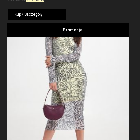
cena
cena
wynosiła:
wynosi:
Kup / Szczegóły
799,00 zł.
479,40 zł.
Promocja!