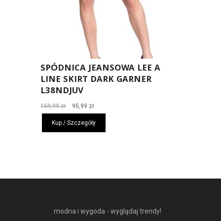
SPÓDNICA JEANSOWA LEE A
LINE SKIRT DARK GARNER
L38NDJUV
Pierwotna
Aktualna
159,99
zł
95,99
zł
cena
cena
Kup / Szczegóły
wynosiła:
wynosi:
159,99 zł.
95,99 zł.
NAJNOWSZE MODNE RZECZY
modna i wygoda - wyglądaj trendy!