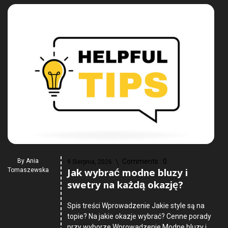
By
Ania
Comments :
0
9 Sierpnia, 2026
Jak wybrać modne bluzy i
Tomaszewska
swetry na każdą okazję?
Spis treści Wprowadzenie Jakie style są na
topie? Na jakie okazje wybrać? Cenne porady
przy wyborze Wprowadzenie Modne bluzy i