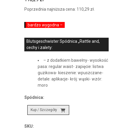
Poprzednia najniższa cena:
110,29
zł
.
bardzo wygodna –
Blutsgeschwister Spódnica „Rattle and,
cechy i zalety:
– z dodatkiem bawełny- wysokość
pasa: regular waist- zapięcie: listwa
guzikowa- kieszenie: wpuszczane-
detale: aplikacje- krój: wąski- wzór:
moro
Spódnica:
Kup / Szczegóły
SKU: