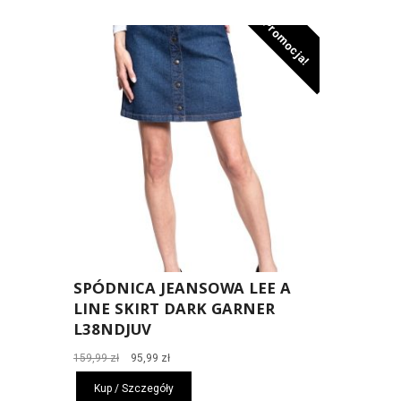
Promocja!
SPÓDNICA JEANSOWA LEE A
LINE SKIRT DARK GARNER
L38NDJUV
Pierwotna
Aktualna
159,99
zł
95,99
zł
cena
cena
Kup / Szczegóły
wynosiła:
wynosi: