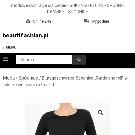
Skip
modowe inspiracje dla Ciebie - SUKIENKI - BLUZKI - SPODNIE
to
DAMSKIE - SPÓDNICE
content
Online 24h
Wygodnie
beautifashion.pl
MENU
Search
for:
Moda
Spódnice
/
/ Blutsgeschwister Spódnica „Rattle and roll” w
kolorze zielonym rozmiar: L