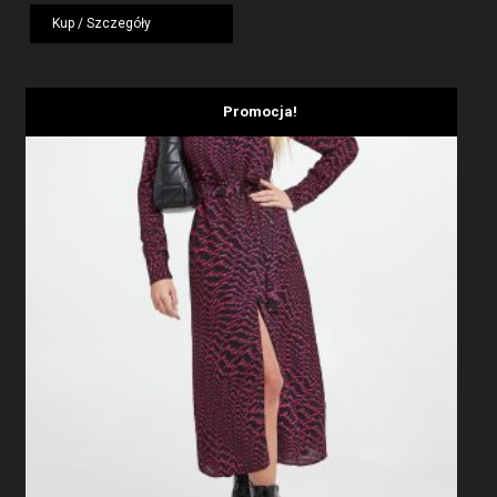
wynosiła:
wynosi:
Kup / Szczegóły
1919,00 zł.
1439,25 zł.
Promocja!