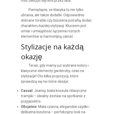
móc cieszyć się nimi przez lata.
Pamiętajcie, że klasyka to nie tylko
ubrania, ale także dodatki. Odpowiednio
dobrane torebki czy biżuteria potrafią dodać
charakteru każdej stylizacji. Kluczem jest
umiar i umiejętność łączenia różnych
elementów w harmonijną całość.
Stylizacje na każdą
okazję
Teraz, gdy mamy już wybrane kolory i
klasyczne elementy garderoby, czas na
stylizacje! Oto kilka propozycji, które
sprawdzą się na różne okazje:
Casual
: Jeansy, biała koszula i klasyczne
trampki – idealny zestaw na spotkanie z
przyjaciółmi.
Oficjalnie
: Mała czarna, eleganckie szpilki i
delikatna biżuteria – perfekcyjny look na