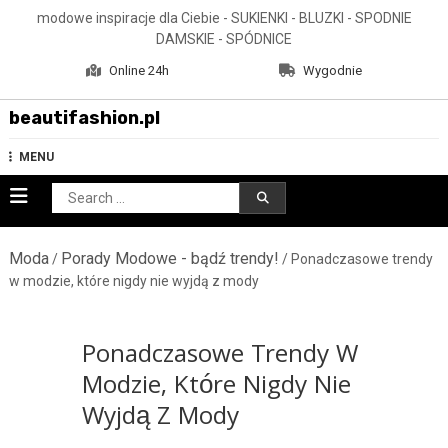
Skip
modowe inspiracje dla Ciebie - SUKIENKI - BLUZKI - SPODNIE
to
DAMSKIE - SPÓDNICE
content
Online 24h
Wygodnie
beautifashion.pl
MENU
Search
for:
Moda
Porady Modowe - bądź trendy!
/
/ Ponadczasowe trendy
w modzie, które nigdy nie wyjdą z mody
Ponadczasowe Trendy W
Modzie, Które Nigdy Nie
Wyjdą Z Mody