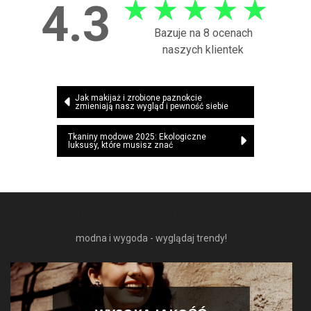
★
★
★
★
★
4.3
Bazuje na 8 ocenach
naszych klientek
Nawigacja
Jak makijaż i zrobione paznokcie
zmieniają nasz wygląd i pewność siebie
wpisu
Tkaniny modowe 2025: Ekologiczne
luksusy, które musisz znać
NAJNOWSZE MODNE RZECZY
modna i wygoda - wyglądaj trendy!