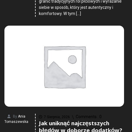
granic tradycyjnych ról płciowych i wyrażanie
siebie w sposób, który jest autentyczny i
komfortowy. W tym […]
By
Ania
Comments :
0
7 Sierpnia, 2026
Jak uniknąć najczęstszych
Tomaszewska
błędów w doborze dodatków?