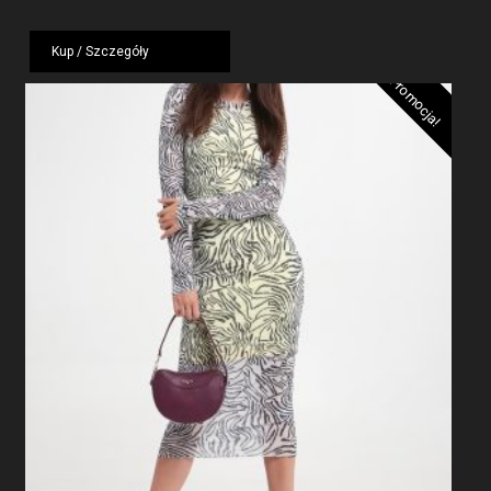
wynosiła:
wynosi:
799,00 zł.
479,40 zł.
Kup / Szczegóły
Promocja!