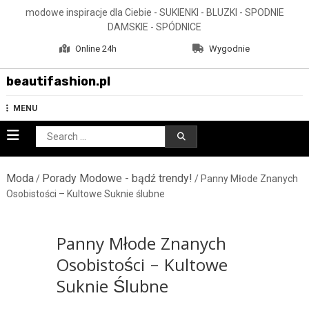
Skip
modowe inspiracje dla Ciebie - SUKIENKI - BLUZKI - SPODNIE
to
DAMSKIE - SPÓDNICE
content
Online 24h
Wygodnie
beautifashion.pl
MENU
Search
for:
Moda
Porady Modowe - bądź trendy!
/
/ Panny Młode Znanych
Osobistości – Kultowe Suknie ślubne
Panny Młode Znanych
Osobistości – Kultowe
Suknie Ślubne