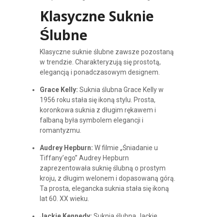
Klasyczne Suknie
Ślubne
Klasyczne suknie ślubne zawsze pozostaną
w trendzie. Charakteryzują się prostotą,
elegancją i ponadczasowym designem.
Grace Kelly:
Suknia ślubna Grace Kelly w
1956 roku stała się ikoną stylu. Prosta,
koronkowa suknia z długim rękawem i
falbaną była symbolem elegancji i
romantyzmu.
Audrey Hepburn:
W filmie „Śniadanie u
Tiffany’ego” Audrey Hepburn
zaprezentowała suknię ślubną o prostym
kroju, z długim welonem i dopasowaną górą.
Ta prosta, elegancka suknia stała się ikoną
lat 60. XX wieku.
Jackie Kennedy:
Suknia ślubna Jackie