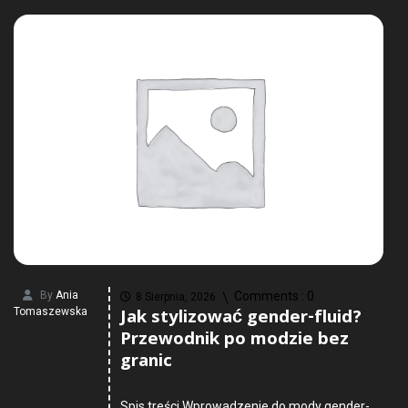
By
Ania
Comments :
0
8 Sierpnia, 2026
Jak stylizować gender-fluid?
Tomaszewska
Przewodnik po modzie bez
granic
Spis treści Wprowadzenie do mody gender-