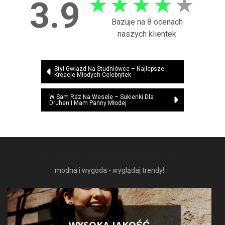
★
★
★
★
★
3.9
Bazuje na 8 ocenach
naszych klientek
Nawigacja
Styl Gwiazd Na Studniówce – Najlepsze
Kreacje Młodych Celebrytek
wpisu
W Sam Raz Na Wesele – Sukienki Dla
Druhen I Mam Panny Młodej
NAJNOWSZE MODNE RZECZY
modna i wygoda - wyglądaj trendy!