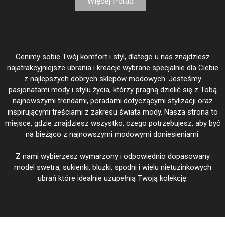
Więcej Porad
Cenimy sobie Twój komfort i styl, dlatego u nas znajdziesz
najatrakcyjniejsze ubrania i kreacje wybrane specjalnie dla Ciebie
z najlepszych dobrych sklepów modowych. Jesteśmy
pasjonatami mody i stylu życia, którzy pragną dzielić się z Tobą
najnowszymi trendami, poradami dotyczącymi stylizacji oraz
inspirującymi treściami z zakresu świata mody. Nasza strona to
miejsce, gdzie znajdziesz wszystko, czego potrzebujesz, aby być
na bieżąco z najnowszymi modowymi doniesieniami.
Z nami wybierzesz wymarzony i odpowiednio dopasowany
model swetra, sukienki, bluzki, spodni i wielu nietuzinkowych
ubrań które idealnie uzupełnią Twoją kolekcję.
BeautiFasion.pl Twoja Moda - Twoje wyjątkowe kreacje @ 2026
|