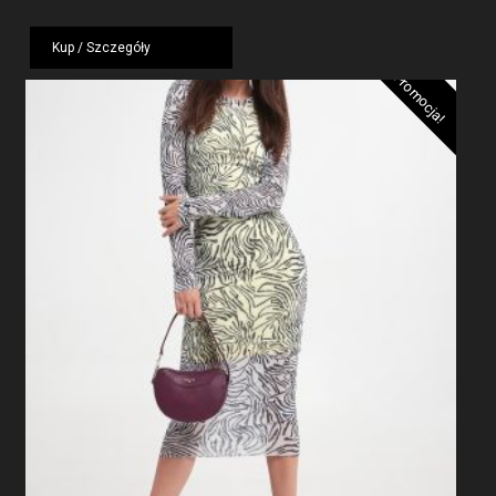
wynosiła:
wynosi:
799,00 zł.
479,40 zł.
Kup / Szczegóły
Promocja!