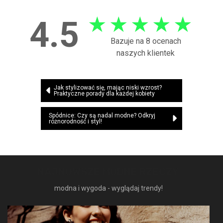
★
★
★
★
★
4.5
Bazuje na 8 ocenach
naszych klientek
Nawigacja
Jak stylizować się, mając niski wzrost?
Praktyczne porady dla każdej kobiety
wpisu
Spódnice: Czy są nadal modne? Odkryj
różnorodność i styl!
NAJNOWSZE MODNE RZECZY
modna i wygoda - wyglądaj trendy!