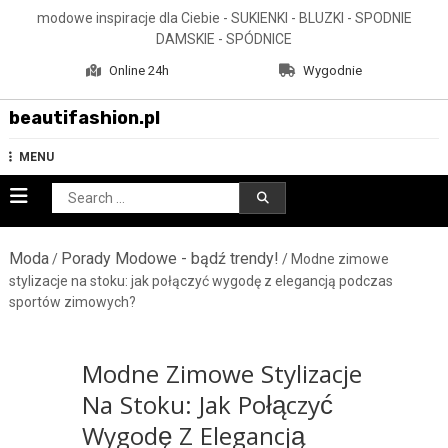
Skip
modowe inspiracje dla Ciebie - SUKIENKI - BLUZKI - SPODNIE
to
DAMSKIE - SPÓDNICE
content
Online 24h
Wygodnie
beautifashion.pl
MENU
Search
for:
Moda
Porady Modowe - bądź trendy!
/
/ Modne zimowe
stylizacje na stoku: jak połączyć wygodę z elegancją podczas
sportów zimowych?
Modne Zimowe Stylizacje
Na Stoku: Jak Połączyć
Wygodę Z Elegancją