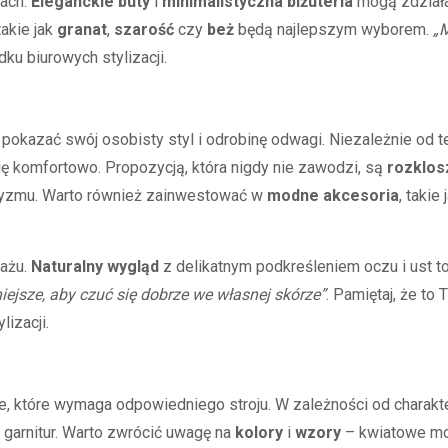
kach.
Eleganckie buty
i
minimalistyczna biżuteria
mogą zdziałać
takie jak
granat
,
szarość
czy
beż
będą najlepszym wyborem.
„M
ku biurowych stylizacji.
pokazać swój osobisty styl i odrobinę odwagi. Niezależnie od te
się komfortowo. Propozycją, która nigdy nie zawodzi, są
rozklos
ntyzmu. Warto również zainwestować w
modne akcesoria
, taki
jażu.
Naturalny wygląd
z delikatnym podkreśleniem oczu i ust to
ejsze, aby czuć się dobrze we własnej skórze”
. Pamiętaj, że to
izacji.
, które wymaga odpowiedniego stroju. W zależności od charak
 garnitur. Warto zwrócić uwagę na
kolory
i
wzory
– kwiatowe mot