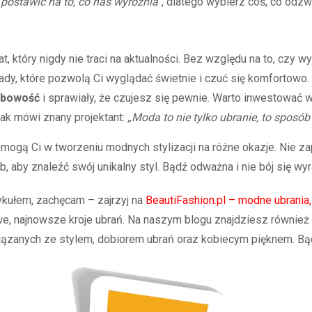
postawić na to, co nas wyróżnia”
, dlatego wybierz coś, co odzw
t, który nigdy nie traci na aktualności. Bez względu na to, czy wy
, które pozwolą Ci wyglądać świetnie i czuć się komfortowo. P
obowość
i sprawiały, że czujesz się pewnie. Warto inwestować 
 Jak mówi znany projektant:
„Moda to nie tylko ubranie, to sposób
mogą Ci w tworzeniu modnych stylizacji na różne okazje. Nie z
, aby znaleźć swój unikalny styl. Bądź odważna i nie bój się wyr
tykułem, zachęcam – zajrzyj na
BeautiFashion.pl – modne ubrania
we, najnowsze kroje ubrań. Na naszym blogu znajdziesz równie
związanych ze stylem, dobiorem ubrań oraz kobiecym pięknem. Bą