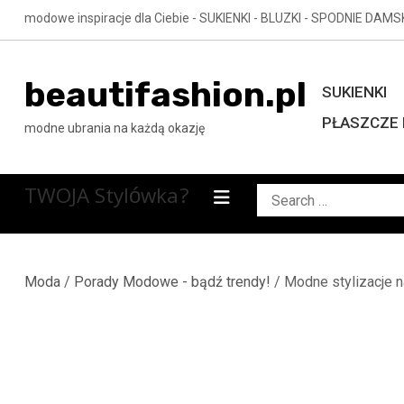
Skip
modowe inspiracje dla Ciebie - SUKIENKI - BLUZKI - SPODNIE DAMS
to
content
beautifashion.pl
SUKIENKI
PŁASZCZE 
modne ubrania na każdą okazję
TWOJA Stylówka?
Search
for:
Moda
/
Porady Modowe - bądź trendy!
/ Modne stylizacje n