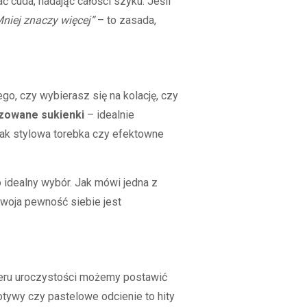
 cuda, nadając całości szyku. Jeśli
niej znaczy więcej”
– to zasada,
go, czy wybierasz się na kolację, czy
zowane sukienki
– idealnie
e jak stylowa torebka czy efektowne
 idealny wybór. Jak mówi jedna z
 Twoja pewność siebie jest
teru uroczystości możemy postawić
ywy czy pastelowe odcienie to hity