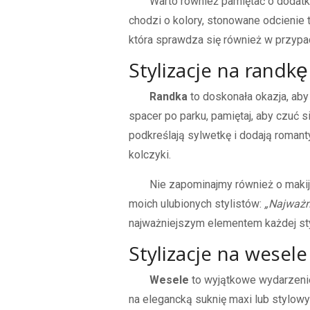
Warto również pamiętać o dodat
chodzi o kolory, stonowane odcienie 
która sprawdza się również w przypad
Stylizacje na randkę
Randka
to doskonała okazja, aby 
spacer po parku, pamiętaj, aby czuć 
podkreślają sylwetkę i dodają roma
kolczyki.
Nie zapominajmy również o maki
moich ulubionych stylistów:
„Najważni
najważniejszym elementem każdej styl
Stylizacje na wesele
Wesele
to wyjątkowe wydarzenie
na elegancką suknię maxi lub stylowy