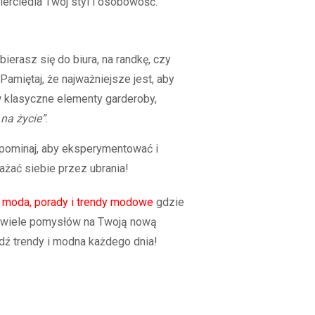
ierciedla Twój styl i osobowość.
bierasz się do biura, na randkę, czy
amiętaj, że najważniejsze jest, aby
w klasyczne elementy garderoby,
 na życie”
.
apominaj, aby eksperymentować i
ażać siebie przez ubrania!
, moda, porady i trendy modowe
gdzie
ż wiele pomysłów na Twoją nową
dź trendy i modna każdego dnia!