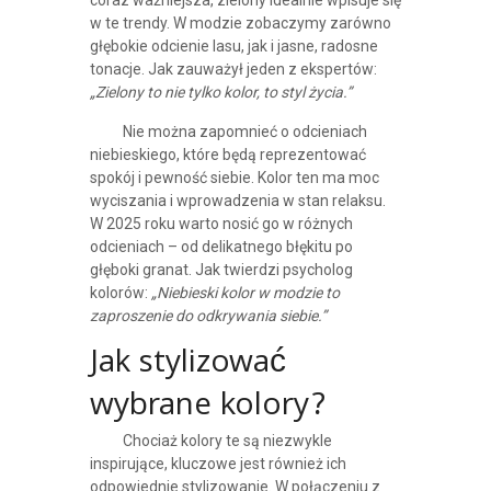
coraz ważniejsza, zielony idealnie wpisuje się
w te trendy. W modzie zobaczymy zarówno
głębokie odcienie lasu, jak i jasne, radosne
tonacje. Jak zauważył jeden z ekspertów:
„Zielony to nie tylko kolor, to styl życia.”
Nie można zapomnieć o odcieniach
niebieskiego, które będą reprezentować
spokój i pewność siebie. Kolor ten ma moc
wyciszania i wprowadzenia w stan relaksu.
W 2025 roku warto nosić go w różnych
odcieniach – od delikatnego błękitu po
głęboki granat. Jak twierdzi psycholog
kolorów:
„Niebieski kolor w modzie to
zaproszenie do odkrywania siebie.”
Jak stylizować
wybrane kolory?
Chociaż kolory te są niezwykle
inspirujące, kluczowe jest również ich
odpowiednie stylizowanie. W połączeniu z