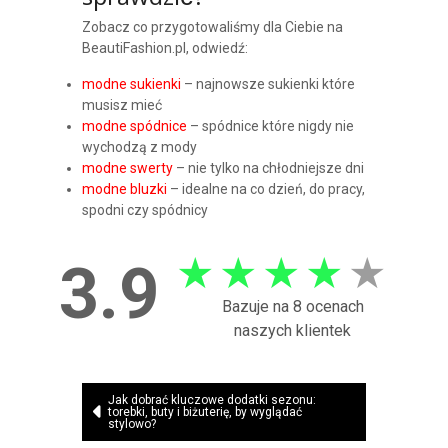
sprawdzić?
Zobacz co przygotowaliśmy dla Ciebie na
BeautiFashion.pl, odwiedź:
modne sukienki
– najnowsze sukienki które
musisz mieć
modne spódnice
– spódnice które nigdy nie
wychodzą z mody
modne swerty
– nie tylko na chłodniejsze dni
modne bluzki
– idealne na co dzień, do pracy,
spodni czy spódnicy
★
★
★
★
★
3.9
Bazuje na 8 ocenach
naszych klientek
Nawigacja
Jak dobrać kluczowe dodatki sezonu:
torebki, buty i biżuterię, by wyglądać
wpisu
stylowo?