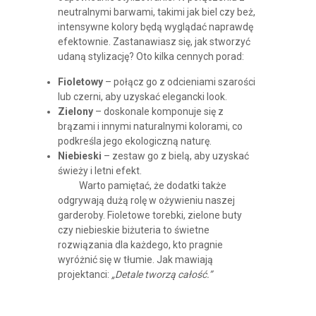
neutralnymi barwami, takimi jak biel czy beż,
intensywne kolory będą wyglądać naprawdę
efektownie. Zastanawiasz się, jak stworzyć
udaną stylizację? Oto kilka cennych porad:
Fioletowy
– połącz go z odcieniami szarości
lub czerni, aby uzyskać elegancki look.
Zielony
– doskonale komponuje się z
brązami i innymi naturalnymi kolorami, co
podkreśla jego ekologiczną naturę.
Niebieski
– zestaw go z bielą, aby uzyskać
świeży i letni efekt.
Warto pamiętać, że dodatki także
odgrywają dużą rolę w ożywieniu naszej
garderoby. Fioletowe torebki, zielone buty
czy niebieskie biżuteria to świetne
rozwiązania dla każdego, kto pragnie
wyróżnić się w tłumie. Jak mawiają
projektanci:
„Detale tworzą całość.”