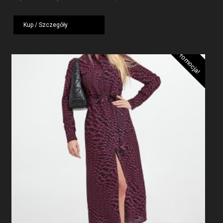
wynosiła:
wynosi:
1919,00 zł.
1439,25 zł.
Kup / Szczegóły
Promocja!