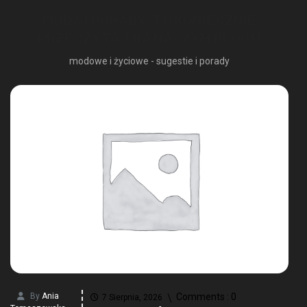
MODA I PORADY: TO KONIECZNIE
PRZECZYTAJ NA NASZYM BLOGU
modowe i życiowe - sugestie i porady
By
Ania
Comments :
0
7 Sierpnia, 2026