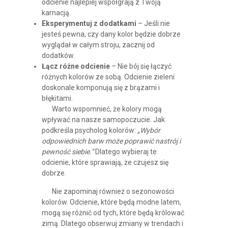
odcienie najlepiej współgrają z Twoją
karnacją.
Eksperymentuj z dodatkami
– Jeśli nie
jesteś pewna, czy dany kolor będzie dobrze
wyglądał w całym stroju, zacznij od
dodatków.
Łącz różne odcienie
– Nie bój się łączyć
różnych kolorów ze sobą. Odcienie zieleni
doskonale komponują się z brązami i
błękitami.
Warto wspomnieć, że kolory mogą
wpływać na nasze samopoczucie. Jak
podkreśla psycholog kolorów:
„Wybór
odpowiednich barw może poprawić nastrój i
pewność siebie.”
Dlatego wybieraj te
odcienie, które sprawiają, że czujesz się
dobrze.
Nie zapominaj również o sezonowości
kolorów. Odcienie, które będą modne latem,
mogą się różnić od tych, które będą królować
zimą. Dlatego obserwuj zmiany w trendach i