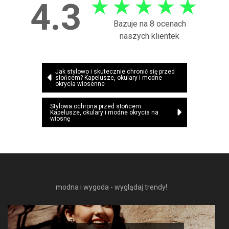
★
★
★
★
★
4.3
Bazuje na 8 ocenach
naszych klientek
Nawigacja
Jak stylowo i skutecznie chronić się przed
słońcem? Kapelusze, okulary i modne
wpisu
okrycia wiosenne
Stylowa ochrona przed słońcem:
Kapelusze, okulary i modne okrycia na
wiosnę
NAJNOWSZE MODNE RZECZY
modna i wygoda - wyglądaj trendy!