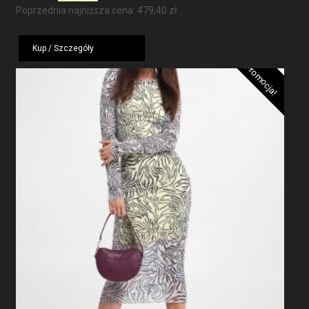
cena
cena
Poprzednia najniższa cena:
479,40
zł
.
wynosiła:
wynosi:
799,00 zł.
479,40 zł.
Kup / Szczegóły
Promocja!