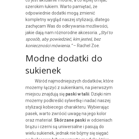
co jest aktualnie modne, a co lepiej omijać
szerokim łukiem. Warto pamiętać, że
odpowiednie dodatki mogą zmienić
kompletny wygląd naszej stylizacji, dlatego
zachęcam Was do odkrywania możliwości,
jakie dają nam różnorodne akcesoria.
„Styl to
sposób, aby powiedzieć, kim jesteś, bez
konieczności mówienia.”
– Rachel Zoe.
Modne dodatki do
sukienek
Wśród najmodniejszych dodatków, które
możemy łączyć z sukienkami, na pierwszym
miejscu znajdują się
paski w talii
. Dzięki nim
możemy podkreślić sylwetkę i nadać naszej
stylizacji kobiecego charakteru. Wybierając
pasek, warto zwrócić uwagę na jego kolor
oraz materiał.
Skórzane paski
w odcieniach
brązu i czerni są uniwersalne i pasują do
wielu sukienek, jednak nie bójmy się sięgać