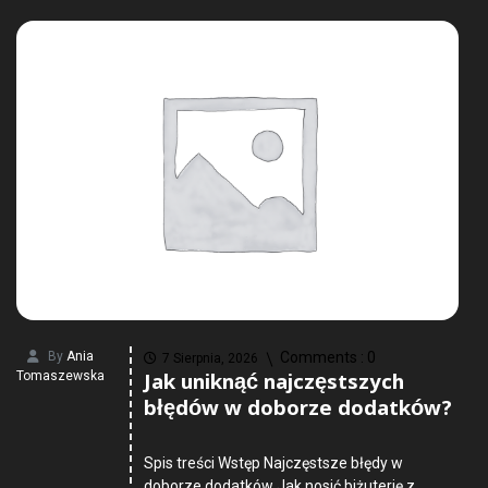
By
Ania
Comments :
0
7 Sierpnia, 2026
Jak uniknąć najczęstszych
Tomaszewska
błędów w doborze dodatków?
Spis treści Wstęp Najczęstsze błędy w
doborze dodatków Jak nosić biżuterię z