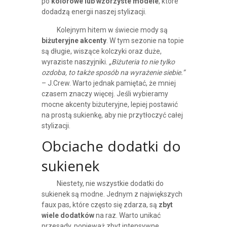
po
kolorowe lub wzorzyste modele
, które
dodadzą energii naszej stylizacji.
Kolejnym hitem w świecie mody są
biżuteryjne akcenty
. W tym sezonie na topie
są długie, wiszące kolczyki oraz duże,
wyraziste naszyjniki.
„Biżuteria to nie tylko
ozdoba, to także sposób na wyrażenie siebie.”
– J.Crew. Warto jednak pamiętać, że mniej
czasem znaczy więcej. Jeśli wybieramy
mocne akcenty biżuteryjne, lepiej postawić
na prostą sukienkę, aby nie przytłoczyć całej
stylizacji.
Obciache dodatki do
sukienek
Niestety, nie wszystkie dodatki do
sukienek są modne. Jednym z największych
faux pas, które często się zdarza, są
zbyt
wiele dodatków
na raz. Warto unikać
przesady, ponieważ zbyt intensywne