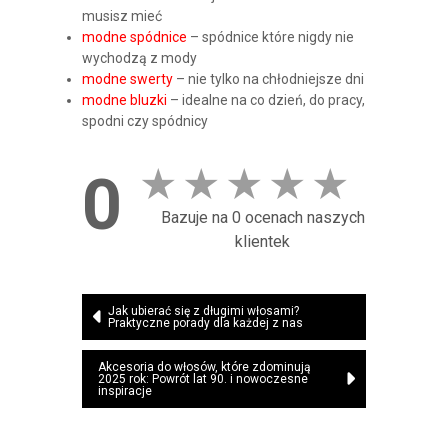
musisz mieć
modne spódnice
– spódnice które nigdy nie
wychodzą z mody
modne swerty
– nie tylko na chłodniejsze dni
modne bluzki
– idealne na co dzień, do pracy,
spodni czy spódnicy
★
★
★
★
★
0
Bazuje na 0 ocenach naszych
klientek
Nawigacja
Jak ubierać się z długimi włosami?
Praktyczne porady dla każdej z nas
wpisu
Akcesoria do włosów, które zdominują
2025 rok: Powrót lat 90. i nowoczesne
inspiracje