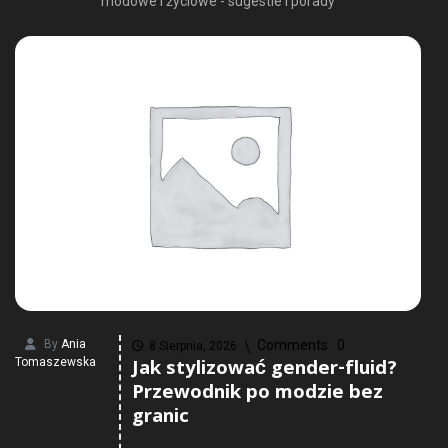
modowe i życiowe - sugestie i porady
By
Ania
Comments :
0
8 Sierpnia, 2026
Jak stylizować gender-fluid?
Tomaszewska
Przewodnik po modzie bez
granic