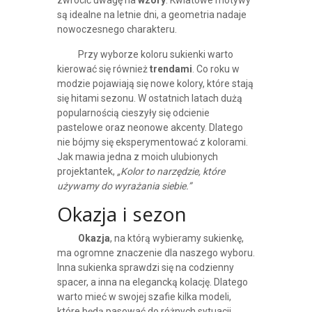
zwrócić uwagę na
wzory
. Kwiatowe motywy
są idealne na letnie dni, a geometria nadaje
nowoczesnego charakteru.
Przy wyborze koloru sukienki warto
kierować się również
trendami
. Co roku w
modzie pojawiają się nowe kolory, które stają
się hitami sezonu. W ostatnich latach dużą
popularnością cieszyły się odcienie
pastelowe oraz neonowe akcenty. Dlatego
nie bójmy się eksperymentować z kolorami.
Jak mawia jedna z moich ulubionych
projektantek,
„Kolor to narzędzie, które
używamy do wyrażania siebie.”
Okazja i sezon
Okazja
, na którą wybieramy sukienkę,
ma ogromne znaczenie dla naszego wyboru.
Inna sukienka sprawdzi się na codzienny
spacer, a inna na elegancką kolację. Dlatego
warto mieć w swojej szafie kilka modeli,
które będą pasować do różnych sytuacji.