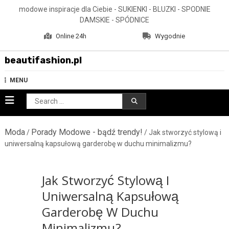
Skip
modowe inspiracje dla Ciebie - SUKIENKI - BLUZKI - SPODNIE
to
DAMSKIE - SPÓDNICE
content
Online 24h
Wygodnie
beautifashion.pl
MENU
Search
for:
Moda
Porady Modowe - bądź trendy!
/
/ Jak stworzyć stylową i
uniwersalną kapsułową garderobę w duchu minimalizmu?
Jak Stworzyć Stylową I
Uniwersalną Kapsułową
Garderobę W Duchu