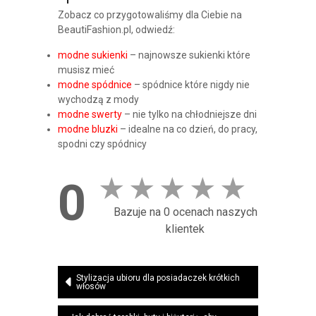
Zobacz co przygotowaliśmy dla Ciebie na
BeautiFashion.pl, odwiedź:
modne sukienki
– najnowsze sukienki które
musisz mieć
modne spódnice
– spódnice które nigdy nie
wychodzą z mody
modne swerty
– nie tylko na chłodniejsze dni
modne bluzki
– idealne na co dzień, do pracy,
spodni czy spódnicy
★
★
★
★
★
0
Bazuje na 0 ocenach naszych
klientek
Nawigacja
Stylizacja ubioru dla posiadaczek krótkich
włosów
wpisu