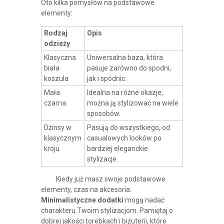
Oto kilka pomysłów na podstawowe
elementy:
Rodzaj
Opis
odzieży
Klasyczna
Uniwersalna baza, która
biała
pasuje zarówno do spodni,
koszula
jak i spódnic.
Mała
Idealna na różne okazje,
czarna
można ją stylizować na wiele
sposobów.
Dżinsy w
Pasują do wszystkiego, od
klasycznym
casualowych looków po
kroju
bardziej eleganckie
stylizacje.
Kiedy już masz swoje podstawowe
elementy, czas na akcesoria.
Minimalistyczne dodatki
mogą nadać
charakteru Twoim stylizacjom. Pamiętaj o
dobrej jakości torebkach i biżuterii, które