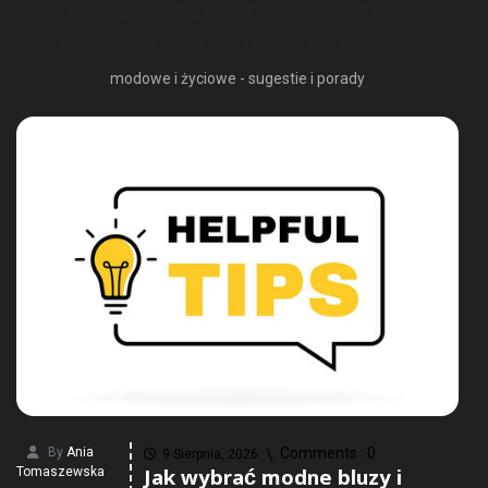
MODA I PORADY: TO KONIECZNIE
PRZECZYTAJ NA NASZYM BLOGU
modowe i życiowe - sugestie i porady
By
Ania
Comments :
0
9 Sierpnia, 2026
Jak wybrać modne bluzy i
Tomaszewska