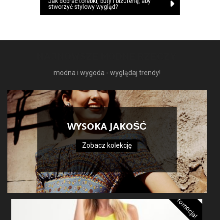
Jak dobrać torebki, buty i biżuterię, aby
stworzyć stylowy wygląd?
NAJNOWSZE MODNE RZECZY
modna i wygoda - wyglądaj trendy!
WYSOKA JAKOŚĆ
Zobacz kolekcję
Promocja!