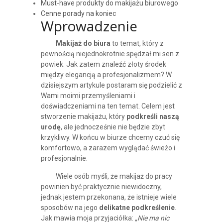
Must-have produkty do makijażu biurowego
Cenne porady na koniec
Wprowadzenie
Makijaż do biura
to temat, który z
pewnością niejednokrotnie spędzał mi sen z
powiek. Jak zatem znaleźć złoty środek
między elegancją a profesjonalizmem? W
dzisiejszym artykule postaram się podzielić z
Wami moimi przemyśleniami i
doświadczeniami na ten temat. Celem jest
stworzenie makijażu, który
podkreśli naszą
urodę
, ale jednocześnie nie będzie zbyt
krzykliwy. W końcu w biurze chcemy czuć się
komfortowo, a zarazem wyglądać świeżo i
profesjonalnie.
Wiele osób myśli, że makijaż do pracy
powinien być praktycznie niewidoczny,
jednak jestem przekonana, że istnieje wiele
sposobów na jego
delikatne podkreślenie
.
Jak mawia moja przyjaciółka:
„Nie ma nic