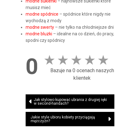
modne sukienki
– najnowsze sukienki które
musisz mieć
modne spódnice
– spódnice które nigdy nie
wychodzą z mody
modne swerty
– nie tylko na chłodniejsze dni
modne bluzki
– idealne na co dzień, do pracy,
spodni czy spódnicy
★
★
★
★
★
0
Bazuje na 0 ocenach naszych
klientek
Nawigacja
Jak stylowo kupować ubrania z drugiej ręki
w second-handach?
wpisu
Jakie style ubioru kobiety przyciągają
mężczyzn?