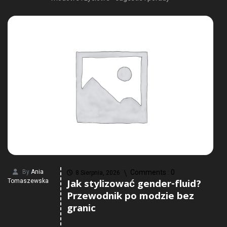
By
Ania
Comments :
0
8 Sierpnia, 2026
Jak stylizować gender-fluid?
Tomaszewska
Przewodnik po modzie bez
granic