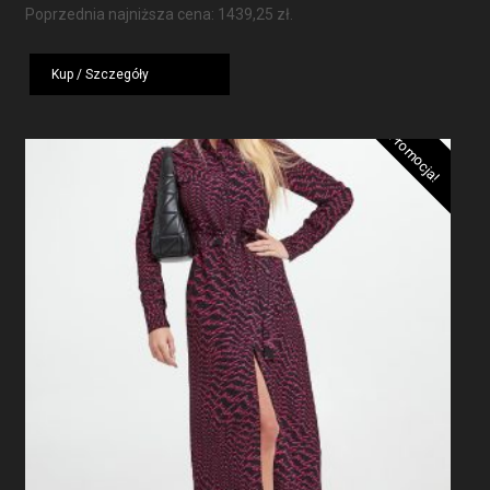
cena
cena
Poprzednia najniższa cena:
1439,25
zł
.
wynosiła:
wynosi:
1919,00 zł.
1439,25 zł.
Kup / Szczegóły
Promocja!