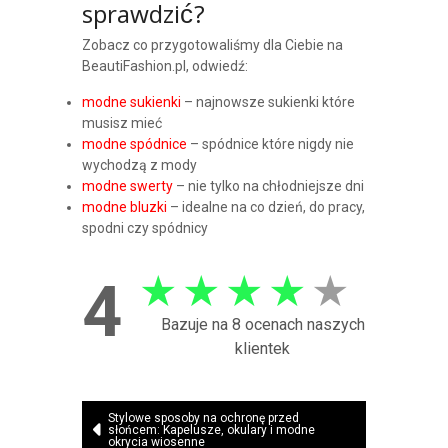
sprawdzić?
Zobacz co przygotowaliśmy dla Ciebie na
BeautiFashion.pl, odwiedź:
modne sukienki
– najnowsze sukienki które
musisz mieć
modne spódnice
– spódnice które nigdy nie
wychodzą z mody
modne swerty
– nie tylko na chłodniejsze dni
modne bluzki
– idealne na co dzień, do pracy,
spodni czy spódnicy
★
★
★
★
★
4
Bazuje na 8 ocenach naszych
klientek
Nawigacja
Stylowe sposoby na ochronę przed
słońcem: Kapelusze, okulary i modne
okrycia wiosenne