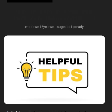
MODA I PORADY: TO KONIECZNIE
PRZECZYTAJ NA NASZYM BLOGU
modowe i życiowe - sugestie i porady