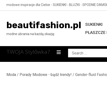
Skip
modowe inspiracje dla Ciebie - SUKIENKI - BLUZKI - SPODNIE DAMS
to
content
beautifashion.pl
SUKIENKI
PŁASZCZE 
modne ubrania na każdą okazję
TWOJA Stylówka?
Search
for:
Moda
/
Porady Modowe - bądź trendy!
/ Gender-fluid Fashi