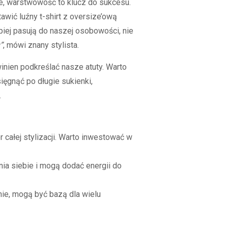
e, warstwowość to klucz do sukcesu.
tawić luźny t-shirt z oversize’ową
piej pasują do naszej osobowości, nie
”
, mówi znany stylista.
inien podkreślać nasze atuty. Warto
ięgnąć po długie sukienki,
.
r całej stylizacji. Warto inwestować w
ia siebie i mogą dodać energii do
nie, mogą być bazą dla wielu