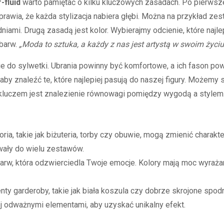
-fluid
warto pamiętać o kilku kluczowych zasadach. Po pierwsz
prawia, że każda stylizacja nabiera głębi. Można na przykład zes
iami. Drugą zasadą jest kolor. Wybierajmy odcienie, które najle
 barw.
„Moda to sztuka, a każdy z nas jest artystą w swoim życiu
e do sylwetki. Ubrania powinny być komfortowe, a ich fason pow
y znaleźć te, które najlepiej pasują do naszej figury. Możemy s
kluczem jest znalezienie równowagi pomiędzy wygodą a stylem
ia, takie jak biżuteria, torby czy obuwie, mogą zmienić charakte
wały do wielu zestawów.
arw, która odzwierciedla Twoje emocje. Kolory mają moc wyrażan
ty garderoby, takie jak biała koszula czy dobrze skrojone spod
iej odważnymi elementami, aby uzyskać unikalny efekt.