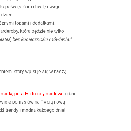
rto poświęcić im chwilę uwagi.
 dzień.
óżnymi topami i dodatkami.
rderoby, która będzie nie tylko
jesteś, bez konieczności mówienia.”
ntem, który wpisuje się w naszą
, moda, porady i trendy modowe
gdzie
ż wiele pomysłów na Twoją nową
dź trendy i modna każdego dnia!