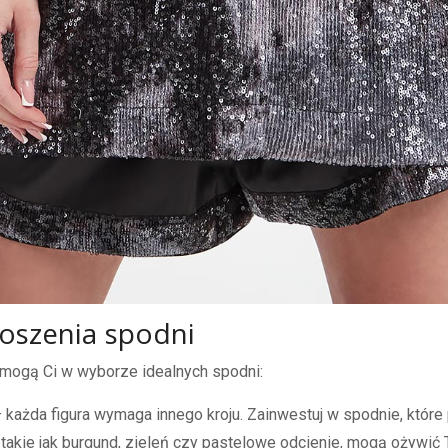
oszenia spodni
pomogą Ci w wyborze idealnych spodni:
 każda figura wymaga innego kroju. Zainwestuj w spodnie, które 
takie jak burgund, zieleń czy pastelowe odcienie, mogą ożywić T