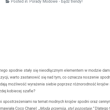
Posted in:
Porady Modowe - bądź trendy!
czego spodnie stały się nieodłącznym elementem w modzie dams
ycji, warto zastanowić się nad tym, co oznacza noszenie spodni 
ż dają możliwość wyrażenia siebie poprzez różnorodność krojów 
żdej kobiecej szafie?
mi spostrzeżeniami na temat modnych krojów spodni oraz cenny
k mawiała Coco Chanel:
„Moda przemija, styl pozostaje.”
Dlatego t