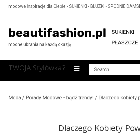
Skip
modowe inspiracje dla Ciebie - SUKIENKI - BLUZKI - SPODNIE DAMS
to
content
beautifashion.pl
SUKIENKI
PŁASZCZE 
modne ubrania na każdą okazję
TWOJA Stylówka?
Search
for:
Moda
/
Porady Modowe - bądź trendy!
/ Dlaczego kobiety 
Dlaczego Kobiety Po