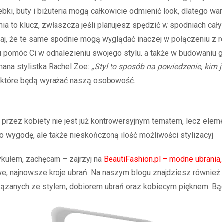
ebki, buty i biżuteria mogą całkowicie odmienić look, dlatego wa
a to klucz, zwłaszcza jeśli planujesz spędzić w spodniach cały
aj, że te same spodnie mogą wyglądać inaczej w połączeniu z r
 pomóc Ci w odnalezieniu swojego stylu, a także w budowaniu ga
nana stylistka Rachel Zoe:
„Styl to sposób na powiedzenie, kim 
, które będą wyrażać naszą osobowość.
rzez kobiety nie jest już kontrowersyjnym tematem, lecz eleme
ko wygodę, ale także nieskończoną ilość możliwości stylizacyj
tykułem, zachęcam – zajrzyj na
BeautiFashion.pl – modne ubrania
we, najnowsze kroje ubrań. Na naszym blogu znajdziesz równie
związanych ze stylem, dobiorem ubrań oraz kobiecym pięknem. Bą