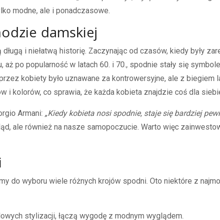
ylko modne, ale i ponadczasowe.
modzie damskiej
długą i niełatwą historię. Zaczynając od czasów, kiedy były za
, aż po popularność w latach 60. i 70., spodnie stały się symbol
rzez kobiety było uznawane za kontrowersyjne, ale z biegiem la
w i kolorów, co sprawia, że każda kobieta znajdzie coś dla siebi
orgio Armani:
„Kiedy kobieta nosi spodnie, staje się bardziej pewn
ąd, ale również na nasze samopoczucie. Warto więc zainwestowa
i
 do wyboru wiele różnych krojów spodni. Oto niektóre z najmo
lowych stylizacji, łączą wygodę z modnym wyglądem.