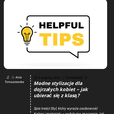
By
Ania
Comments :
0
4 Sierpnia, 2026
Modne stylizacje dla
Tomaszewska
dojrzałych kobiet – jak
ubierać się z klasą?
Spis treści Styl, który wyraża osobowość
Kolory i materiały – wybór ma znaczenie Jak