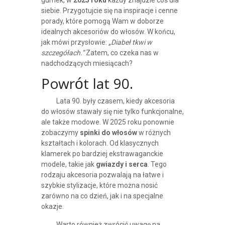
gumek, w
2025 roku
każdy znajdzie coś dla
siebie. Przygotujcie się na inspiracje i cenne
porady, które pomogą Wam w doborze
idealnych akcesoriów do włosów. W końcu,
jak mówi przysłowie:
„Diabeł tkwi w
szczegółach.”
Zatem, co czeka nas w
nadchodzących miesiącach?
Powrót lat 90.
Lata 90. były czasem, kiedy akcesoria
do włosów stawały się nie tylko funkcjonalne,
ale także modowe. W 2025 roku ponownie
zobaczymy
spinki do włosów
w różnych
kształtach i kolorach. Od klasycznych
klamerek po bardziej ekstrawaganckie
modele, takie jak
gwiazdy i serca
. Tego
rodzaju akcesoria pozwalają na łatwe i
szybkie stylizacje, które można nosić
zarówno na co dzień, jak i na specjalne
okazje.
Warto również zwrócić uwagę na