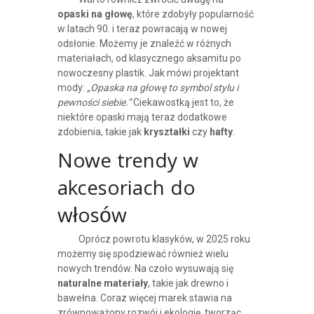
opaski na głowę
, które zdobyły popularność
w latach 90. i teraz powracają w nowej
odsłonie. Możemy je znaleźć w różnych
materiałach, od klasycznego aksamitu po
nowoczesny plastik. Jak mówi projektant
mody:
„Opaska na głowę to symbol stylu i
pewności siebie.”
Ciekawostką jest to, że
niektóre opaski mają teraz dodatkowe
zdobienia, takie jak
kryształki
czy
hafty
.
Nowe trendy w
akcesoriach do
włosów
Oprócz powrotu klasyków, w 2025 roku
możemy się spodziewać również wielu
nowych trendów. Na czoło wysuwają się
naturalne materiały
, takie jak drewno i
bawełna. Coraz więcej marek stawia na
zrównoważony rozwój i ekologię, tworząc