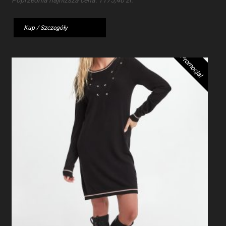
Poprzednia najniższa cena:
1175,40
zł
.
wynosiła:
wynosi:
1959,00 zł.
1175,40 zł.
Kup / Szczegóły
Promocja!