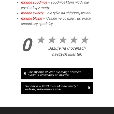
modne spódnice
– spódnice które nigdy nie
wychodzą z mody
modne swerty
– nie tylko na chłodniejsze dni
modne bluzki
– idealne na co dzień, do pracy,
spodni czy spódnicy
★
★
★
★
★
0
Bazuje na 0 ocenach
naszych klientek
Nawigacja
Jak stylowo ubierać się mając szerokie
biodra: Przewodnik po modzie
wpisu
Spódnice w 2023 roku: Modne trendy i
rodzaje, które musisz znać