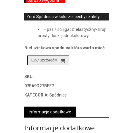
bardzo wygodna –
Zero Spódnica w kolorze, cechy i zalety:
– pas / ściągacz: elastyczny- krój:
prosty- look: jednokolorowy
Nietuzinkowa spódnica którą warto mieć:
Kup / Szczegóły
SKU:
07EA9D27BFF7
KATEGORIA:
Spódnice
Informacje dodatkowe
Informacje dodatkowe