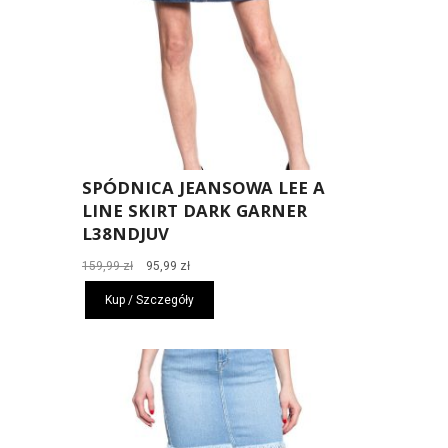
SPÓDNICA JEANSOWA LEE A
LINE SKIRT DARK GARNER
L38NDJUV
Pierwotna
Aktualna
159,99
zł
95,99
zł
cena
cena
Kup / Szczegóły
wynosiła:
wynosi:
159,99 zł.
95,99 zł.