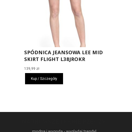
SPÓDNICA JEANSOWA LEE MID
SKIRT FLIGHT L38JROKR
139,99
zł
Kup / Szczegóły
NAJNOWSZE MODNE RZECZY
modna i wygoda - wyglądaj trendy!