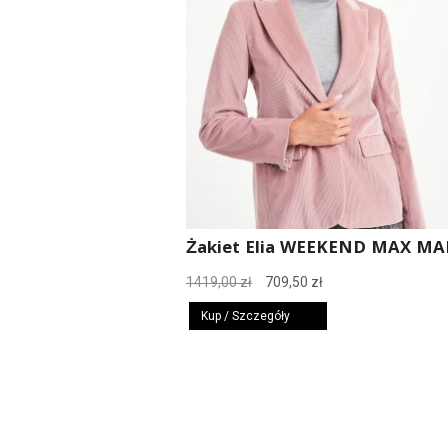
Żakiet Elia WEEKEND MAX MA
Pierwotna
Aktualna
1419,00
zł
709,50
zł
cena
cena
Kup / Szczegóły
wynosiła:
wynosi:
1419,00 zł.
709,50 zł.