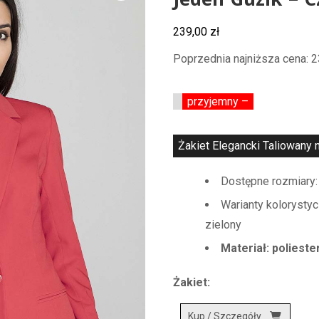
Jeden Guzik – 
239,00
zł
Poprzednia najniższa cena:
2
przyjemny –
Żakiet Elegancki Taliowany n
Dostępne rozmiary: S
Warianty kolorystyc
zielony
Materiał: poliest
Żakiet:
Kup / Szczegóły