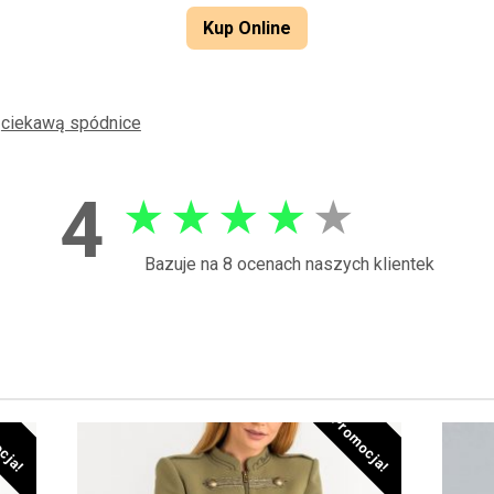
Kup Online
ż
ciekawą spódnice
4
★
★
★
★
★
Bazuje na 8 ocenach naszych klientek
cja!
Promocja!