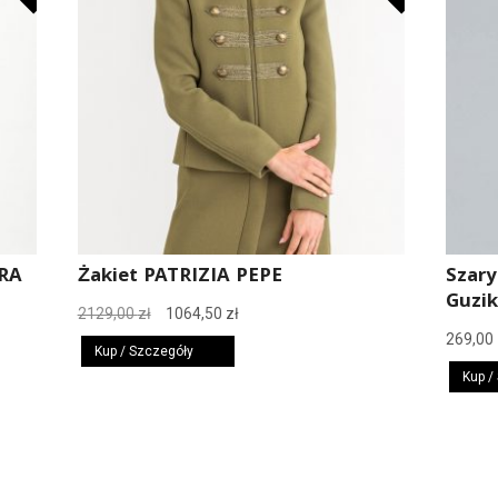
RA
Żakiet PATRIZIA PEPE
Szary
Guzi
Pierwotna
Aktualna
2129,00
zł
1064,50
zł
cena
cena
269,00
Kup / Szczegóły
wynosiła:
wynosi:
Kup /
2129,00 zł.
1064,50 zł.