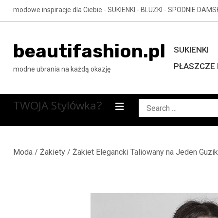
Skip
modowe inspiracje dla Ciebie - SUKIENKI - BLUZKI - SPODNIE DAMS
to
content
beautifashion.pl
SUKIENKI
PŁASZCZE 
modne ubrania na każdą okazję
TWOJA Stylówka?
Search
for:
Moda
/
Żakiety
/ Żakiet Elegancki Taliowany na Jeden Guzi