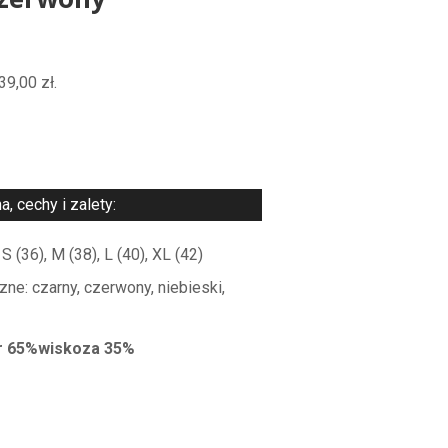
Czerwony
39,00
zł
.
a, cechy i zalety:
 (36), M (38), L (40), XL (42)
zne: czarny, czerwony, niebieski,
er 65%wiskoza 35%