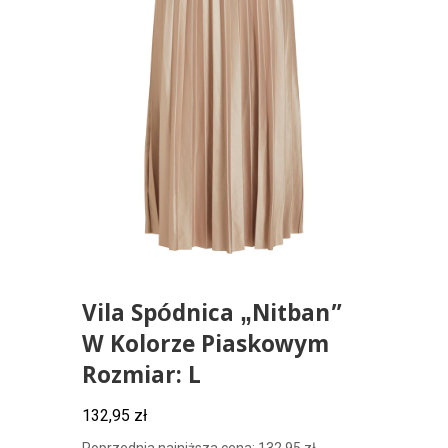
Vila Spódnica „Nitban”
W Kolorze Piaskowym
Rozmiar: L
132,95
zł
Poprzednia najniższa cena:
132,95
zł
.