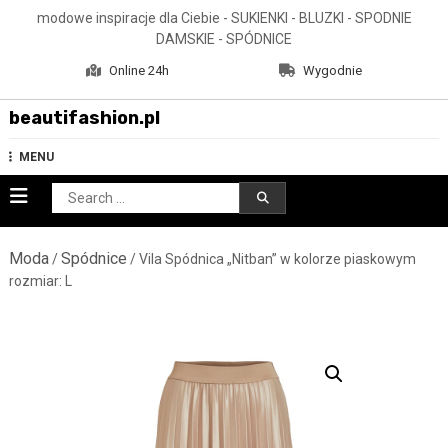
Skip
modowe inspiracje dla Ciebie - SUKIENKI - BLUZKI - SPODNIE
to
DAMSKIE - SPÓDNICE
content
Online 24h
Wygodnie
beautifashion.pl
MENU
Search
for:
Moda
Spódnice
/
/ Vila Spódnica „Nitban” w kolorze piaskowym
rozmiar: L