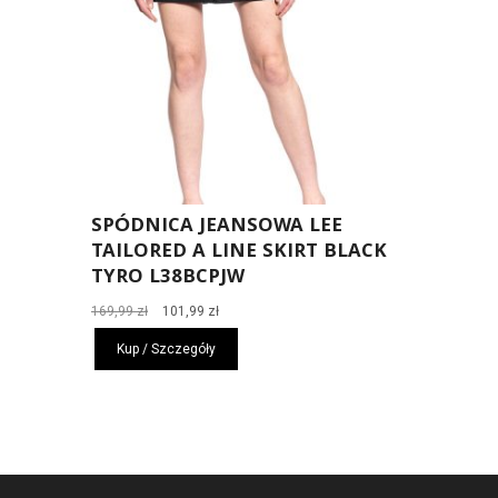
SPÓDNICA JEANSOWA LEE
TAILORED A LINE SKIRT BLACK
TYRO L38BCPJW
Pierwotna
Aktualna
169,99
zł
101,99
zł
cena
cena
Kup / Szczegóły
wynosiła:
wynosi:
169,99 zł.
101,99 zł.