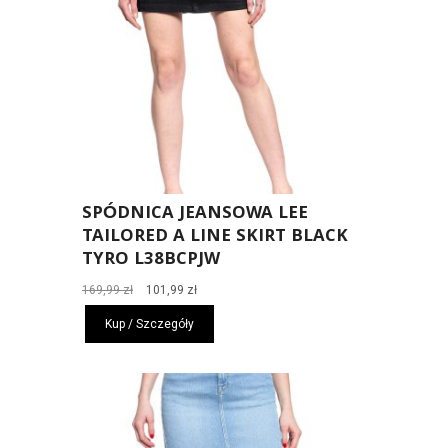
SPÓDNICA JEANSOWA LEE
TAILORED A LINE SKIRT BLACK
TYRO L38BCPJW
Pierwotna
Aktualna
169,99
zł
101,99
zł
cena
cena
Kup / Szczegóły
wynosiła:
wynosi:
169,99 zł.
101,99 zł.