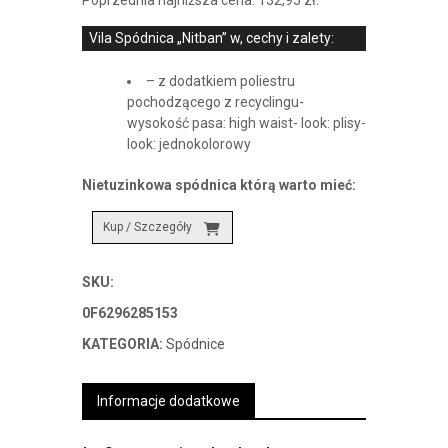
Vila Spódnica „Nitban” w, cechy i zalety:
– z dodatkiem poliestru
pochodzącego z recyclingu-
wysokość pasa: high waist- look: plisy-
look: jednokolorowy
Nietuzinkowa spódnica którą warto mieć:
Kup / Szczegóły
SKU:
0F6296285153
KATEGORIA:
Spódnice
Informacje dodatkowe