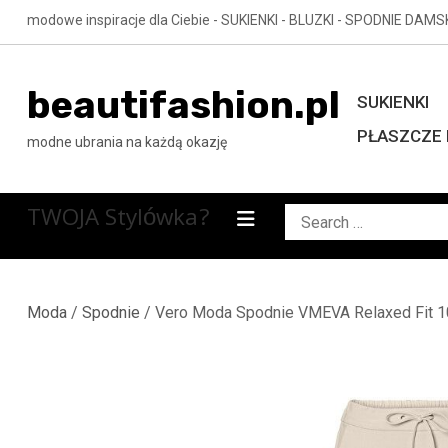
Skip
modowe inspiracje dla Ciebie - SUKIENKI - BLUZKI - SPODNIE DAMS
to
content
beautifashion.pl
SUKIENKI
PŁASZCZE 
modne ubrania na każdą okazję
TWOJA Stylówka?
Search
for:
Moda
/
Spodnie
/ Vero Moda Spodnie VMEVA Relaxed Fit 1