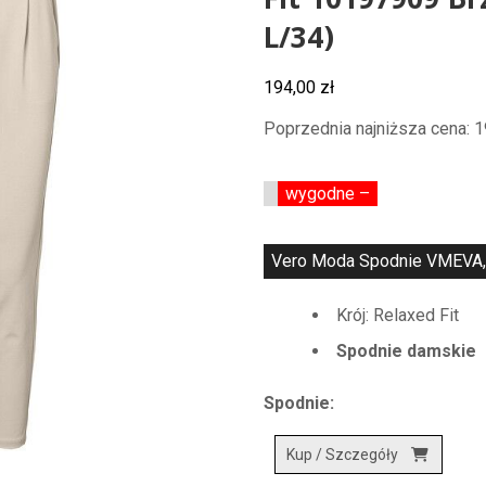
Fit 10197909 Br
L/34)
194,00
zł
Poprzednia najniższa cena:
1
wygodne –
Vero Moda Spodnie VMEVA, c
Krój: Relaxed Fit
Spodnie damskie
Spodnie:
Kup / Szczegóły