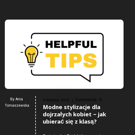
By
Ania
Comments :
0
4 Sierpnia, 2026
Modne stylizacje dla
Tomaszewska
dojrzałych kobiet – jak
ubierać się z klasą?