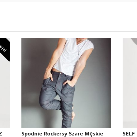
cja!
Z
Spodnie Rockersy Szare Męskie
SELF