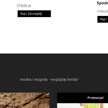
Spodn
319,00
zł
1440,0
Kup / Szczegóły
Kup /
AJNOWSZE MODNE RZECZY
modna i wygoda - wyglądaj trendy!
Promocja!