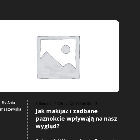
By
Ania
Comments :
0
1 Sierpnia, 2026
Jak makijaż i zadbane
omaszewska
paznokcie wpływają na nasz
wygląd?