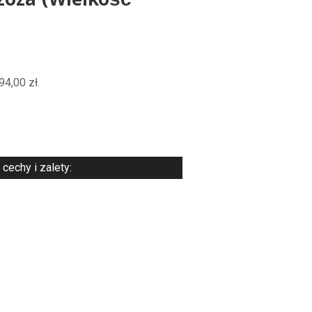
zoza (Wielkość
94,00
zł
.
echy i zalety: