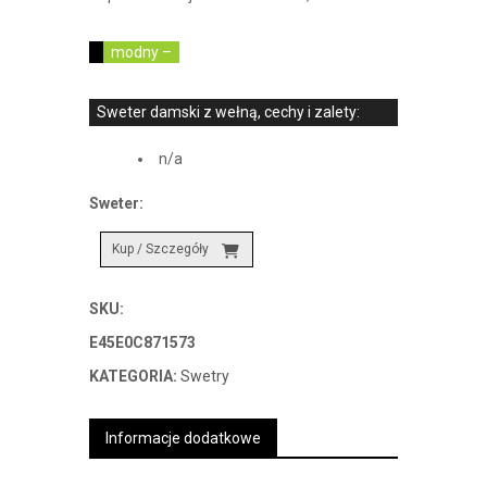
modny –
Sweter damski z wełną, cechy i zalety:
n/a
Sweter:
Kup / Szczegóły
SKU:
E45E0C871573
KATEGORIA:
Swetry
Informacje dodatkowe