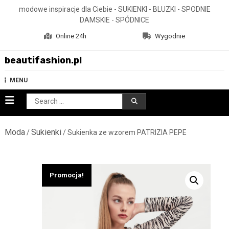
Skip
modowe inspiracje dla Ciebie - SUKIENKI - BLUZKI - SPODNIE
to
DAMSKIE - SPÓDNICE
content
Online 24h
Wygodnie
beautifashion.pl
MENU
Search
for:
Moda
Sukienki
/
/ Sukienka ze wzorem PATRIZIA PEPE
Promocja!