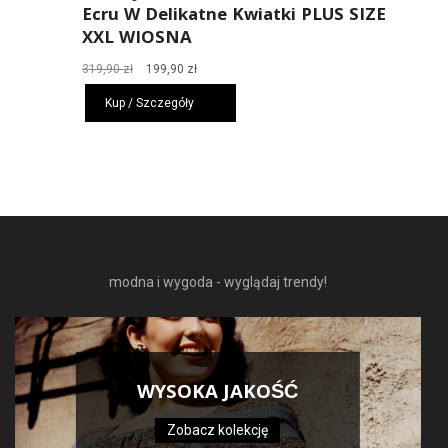
Ecru W Delikatne Kwiatki PLUS SIZE
XXL WIOSNA
Pierwotna
Aktualna
319,90
zł
199,90
zł
cena
cena
Kup / Szczegóły
wynosiła:
wynosi:
319,90 zł.
199,90 zł.
NAJNOWSZE MODNE RZECZY
modna i wygoda - wyglądaj trendy!
WYSOKA JAKOŚĆ
Zobacz kolekcję