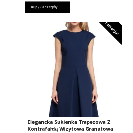
cena
cena
Kup / Szczegóły
wynosiła:
wynosi:
279,00 zł.
187,00 zł.
Promocja!
Elegancka Sukienka Trapezowa Z
Kontrafałdą Wizytowa Granatowa