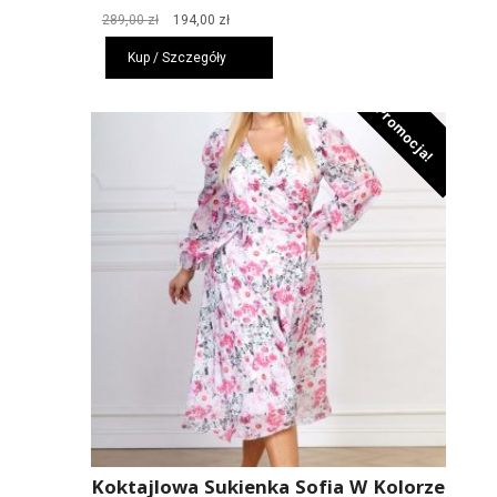
Pierwotna
Aktualna
289,00
zł
194,00
zł
cena
cena
Kup / Szczegóły
wynosiła:
wynosi:
289,00 zł.
194,00 zł.
Promocja!
Koktajlowa Sukienka Sofia W Kolorze