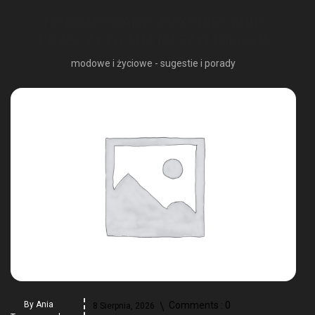
MODA I PORADY: TO KONIECZNIE
PRZECZYTAJ NA NASZYM BLOGU
modowe i życiowe - sugestie i porady
By
Ania
Comments :
0
8 Sierpnia, 2026