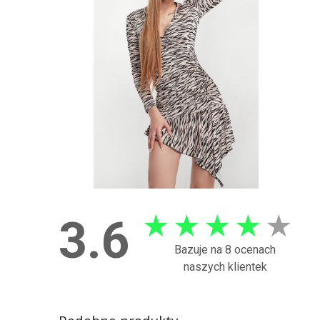
★
★
★
★
★
3.6
Bazuje na 8 ocenach
naszych klientek