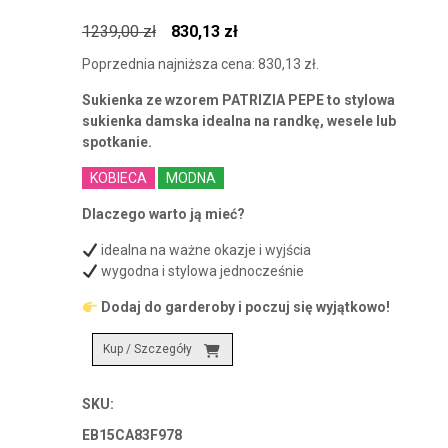
Pierwotna
Aktualna
1239,00
zł
830,13
zł
cena
cena
Poprzednia najniższa cena:
830,13
zł
.
wynosiła:
wynosi:
Sukienka ze wzorem PATRIZIA PEPE to stylowa
1239,00 zł.
830,13 zł.
sukienka damska idealna na randkę, wesele lub
spotkanie.
KOBIECA
MODNA
Dlaczego warto ją mieć?
idealna na ważne okazje i wyjścia
wygodna i stylowa jednocześnie
Dodaj do garderoby i poczuj się wyjątkowo!
Kup / Szczegóły
SKU:
EB15CA83F978