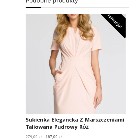
Podobne produkty
Promocja!
Sukienka Elegancka Z Marszczeniami
Taliowana Pudrowy Róż
Pierwotna
Aktualna
279,00
zł
187,00
zł