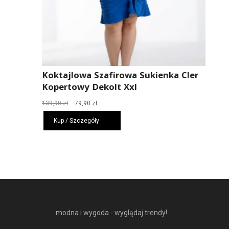
Koktajlowa Szafirowa Sukienka Cler
Kopertowy Dekolt Xxl
Pierwotna
Aktualna
139,90
zł
79,90
zł
cena
cena
Kup / Szczegóły
wynosiła:
wynosi:
139,90 zł.
79,90 zł.
NAJNOWSZE MODNE RZECZY
modna i wygoda - wyglądaj trendy!