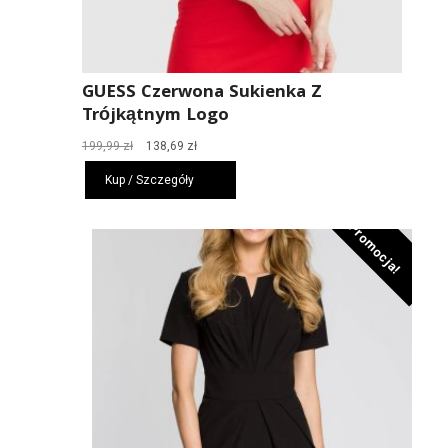
GUESS Czerwona Sukienka Z
Trójkątnym Logo
Pierwotna
Aktualna
199,99
zł
138,69
zł
cena
cena
Kup / Szczegóły
wynosiła:
wynosi:
199,99 zł.
138,69 zł.
Promocja!