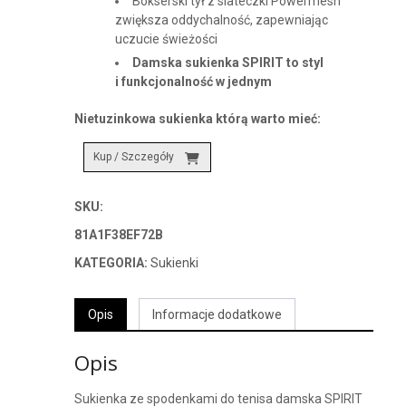
Bokserski tył z siateczki Powermesh
zwiększa oddychalność, zapewniając
uczucie świeżości
Damska sukienka SPIRIT to styl
i funkcjonalność w jednym
Nietuzinkowa sukienka którą warto mieć:
Kup / Szczegóły
SKU:
81A1F38EF72B
KATEGORIA:
Sukienki
Opis
Informacje dodatkowe
Opis
Sukienka ze spodenkami do tenisa damska SPIRIT