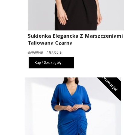
Sukienka Elegancka Z Marszczeniami
Taliowana Czarna
Pierwotna
Aktualna
279,00
zł
187,00
zł
cena
cena
Kup / Szczegóły
wynosiła:
wynosi:
279,00 zł.
187,00 zł.
Promocja!