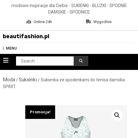
Skip
modowe inspiracje dla Ciebie - SUKIENKI - BLUZKI - SPODNIE
to
DAMSKIE - SPÓDNICE
content
Online 24h
Wygodnie
beautifashion.pl
MENU
Search
for:
Moda
Sukienki
/
/ Sukienka ze spodenkami do tenisa damska
SPIRIT
Promocja!