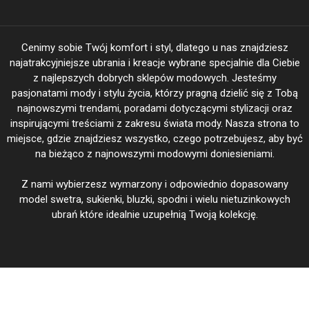
Cenimy sobie Twój komfort i styl, dlatego u nas znajdziesz
najatrakcyjniejsze ubrania i kreacje wybrane specjalnie dla Ciebie
z najlepszych dobrych sklepów modowych. Jesteśmy
pasjonatami mody i stylu życia, którzy pragną dzielić się z Tobą
najnowszymi trendami, poradami dotyczącymi stylizacji oraz
inspirującymi treściami z zakresu świata mody. Nasza strona to
miejsce, gdzie znajdziesz wszystko, czego potrzebujesz, aby być
na bieżąco z najnowszymi modowymi doniesieniami.
Z nami wybierzesz wymarzony i odpowiednio dopasowany
model swetra, sukienki, bluzki, spodni i wielu nietuzinkowych
ubrań które idealnie uzupełnią Twoją kolekcję.
BeautiFasion.pl Twoja Moda - Twoje wyjątkowe kreacje @ 2026
|
Theme: Shopay by
Mystery Themes
.