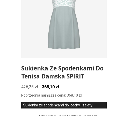
Sukienka Ze Spodenkami Do
Tenisa Damska SPIRIT
Pierwotna
Aktualna
426,25
zł
368,10
zł
cena
cena
Poprzednia najniższa cena:
368,10
zł
.
wynosiła:
wynosi:
426,25 zł.
368,10 zł.
Sukienka ze spodenkami do, cechy i zalety: