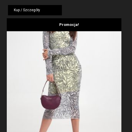
cena
cena
wynosiła:
wynosi:
Kup / Szczegóły
799,00 zł.
479,40 zł.
Promocja!