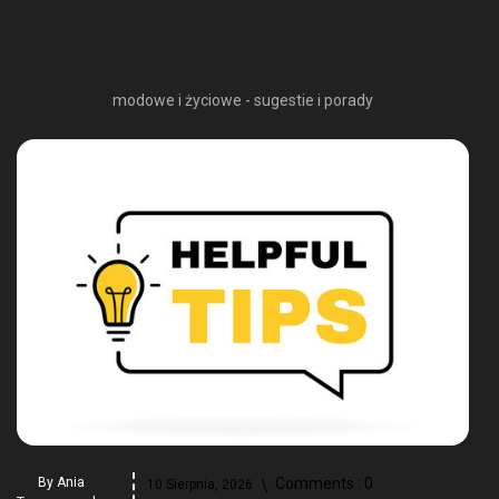
MODA I PORADY: TO KONIECZNIE
PRZECZYTAJ NA NASZYM BLOGU
modowe i życiowe - sugestie i porady
By
Ania
Comments :
0
10 Sierpnia, 2026