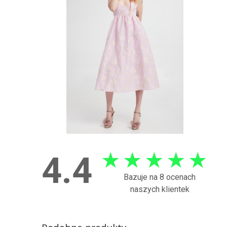
★
★
★
★
★
4.4
Bazuje na 8 ocenach
naszych klientek