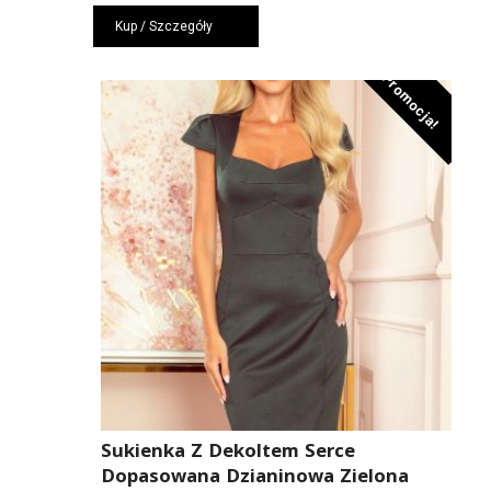
cena
cena
Kup / Szczegóły
wynosiła:
wynosi:
279,00 zł.
187,00 zł.
Promocja!
Sukienka Z Dekoltem Serce
Dopasowana Dzianinowa Zielona