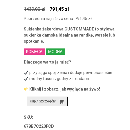
Pierwotna
Aktualna
1439,00
zł
791,45
zł
cena
cena
Poprzednia najniższa cena:
791,45
zł
.
wynosiła:
wynosi:
Sukienka żakardowa CUSTOMMADE to stylowa
1439,00 zł.
791,45 zł.
sukienka damska idealna na randkę, wesele lub
spotkanie.
KOBIECA
MODNA
Dlaczego warto ją mieć?
przyciąga spojrzenia i dodaje pewności siebie
modny fason zgodny z trendami
Kliknij i zobacz, jak wygląda na żywo!
Kup / Szczegóły
SKU:
67BB7C220FCD