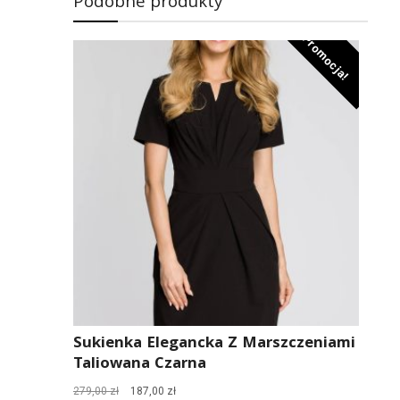
Podobne produkty
Promocja!
Sukienka Elegancka Z Marszczeniami
Taliowana Czarna
Pierwotna
Aktualna
279,00
zł
187,00
zł