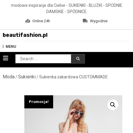
Skip
modowe inspiracje dla Ciebie - SUKIENKI - BLUZKI - SPODNIE
to
DAMSKIE - SPÓDNICE
content
Online 24h
Wygodnie
beautifashion.pl
MENU
Search
for:
Moda
Sukienki
/
/ Sukienka żakardowa CUSTOMMADE
Promocja!