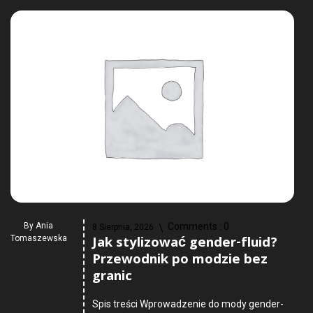
By
Ania
Comments :
0
8 Sierpnia, 2026
Jak stylizować gender-fluid?
Tomaszewska
Przewodnik po modzie bez
granic
Spis treści Wprowadzenie do mody gender-