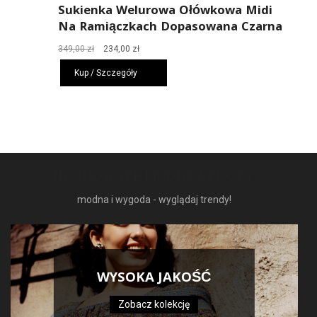
Sukienka Welurowa Ołówkowa Midi
Na Ramiączkach Dopasowana Czarna
Pierwotna
Aktualna
349,00
zł
234,00
zł
cena
cena
Kup / Szczegóły
wynosiła:
wynosi:
349,00 zł.
234,00 zł.
NAJNOWSZE MODNE RZECZY
modna i wygoda - wyglądaj trendy!
WYSOKA JAKOŚĆ
Zobacz kolekcję