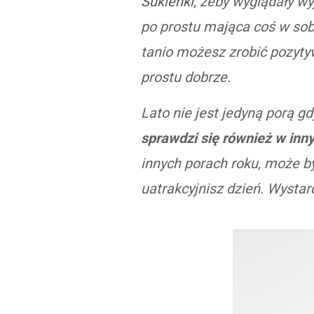
Sukienki
, żeby wyglądały w
po prostu mająca coś w sob
tanio możesz zrobić pozytyw
prostu dobrze.
Lato nie jest jedyną porą 
sprawdzi się również w inn
innych porach roku, może 
uatrakcyjnisz dzień. Wystar