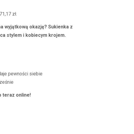
a
71,17
zł
.
na wyjątkową okazję? Sukienka z
ł.
a stylem i kobiecym krojem.
daje pewności siebie
ześnie
 teraz online!