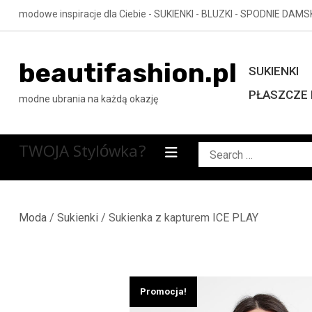
Skip
modowe inspiracje dla Ciebie - SUKIENKI - BLUZKI - SPODNIE DAMS
to
content
beautifashion.pl
SUKIENKI
PŁASZCZE 
modne ubrania na każdą okazję
TWOJA Stylówka?
Search
for:
Moda
/
Sukienki
/ Sukienka z kapturem ICE PLAY
Promocja!