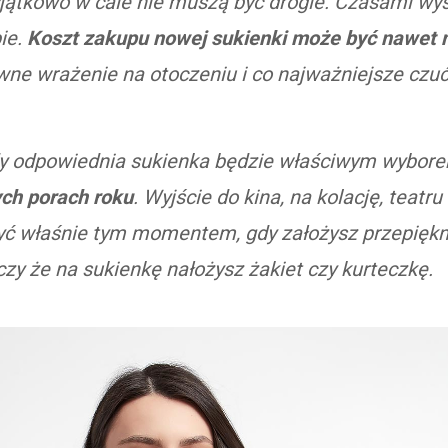
yjątkowo w cale nie muszą być drogie. Czasami wyst
ie.
Koszt zakupu nowej sukienki może być nawet ni
ne wrażenie na otoczeniu i co najważniejsze czuć 
gdy odpowiednia sukienka będzie właściwym wybor
ych porach roku
. Wyjście do kina, na kolację, teatr
być właśnie tym momentem, gdy założysz przepięk
czy że na sukienkę nałożysz żakiet czy kurteczkę.