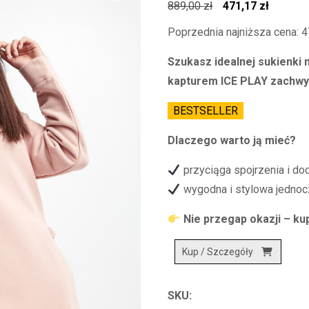
Pierwotna
Aktualn
889,00
zł
471,17
zł
cena
cena
Poprzednia najniższa cena:
4
wynosiła:
wynosi:
Szukasz idealnej sukienki 
889,00 zł.
471,17 z
kapturem ICE PLAY zachwyc
BESTSELLER
Dlaczego warto ją mieć?
przyciąga spojrzenia i do
wygodna i stylowa jednoc
Nie przegap okazji – kup
Kup / Szczegóły
SKU: