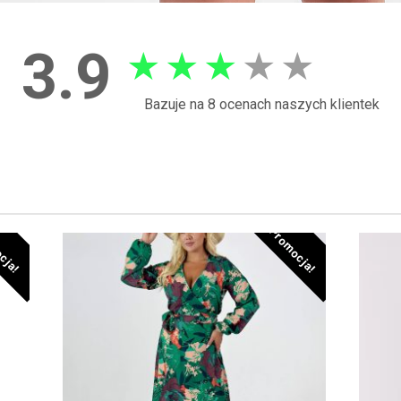
3.9
★
★
★
★
★
Bazuje na 8 ocenach naszych klientek
cja!
Promocja!