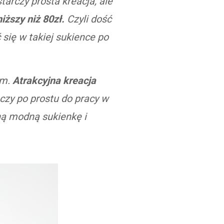
arczy prosta kreacja, ale
ższy niż 80zł.
Czyli dość
się w takiej sukience po
em.
Atrakcyjna kreacja
u czy po prostu do pracy w
ną modną sukienkę i