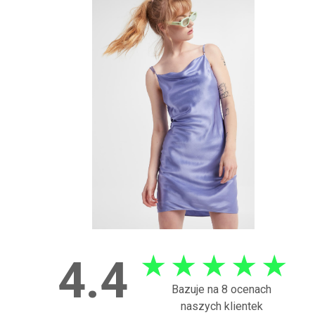
★
★
★
★
★
4.4
Bazuje na 8 ocenach
naszych klientek