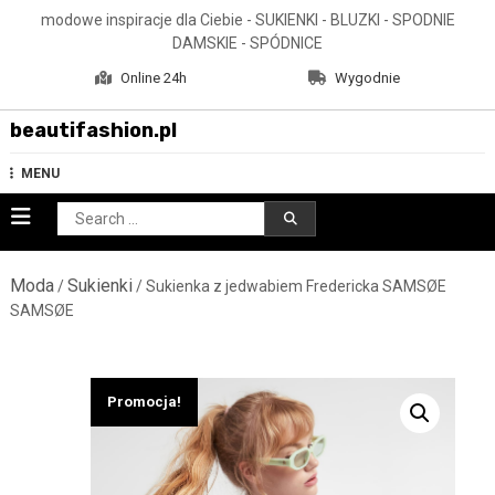
Skip
modowe inspiracje dla Ciebie - SUKIENKI - BLUZKI - SPODNIE
to
DAMSKIE - SPÓDNICE
content
Online 24h
Wygodnie
beautifashion.pl
MENU
Search
for:
Moda
Sukienki
/
/ Sukienka z jedwabiem Fredericka SAMSØE
SAMSØE
Promocja!