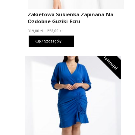
Żakietowa Sukienka Zapinana Na
Ozdobne Guziki Ecru
Pierwotna
Aktualna
319,00
zł
223,00
zł
cena
cena
Kup / Szczegóły
wynosiła:
wynosi:
319,00 zł.
223,00 zł.
Promocja!