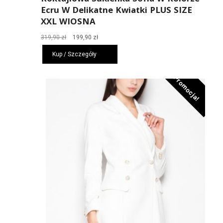
Ecru W Delikatne Kwiatki PLUS SIZE
XXL WIOSNA
Pierwotna
Aktualna
319,90
zł
199,90
zł
cena
cena
Kup / Szczegóły
wynosiła:
wynosi:
319,90 zł.
199,90 zł.
Promocja!