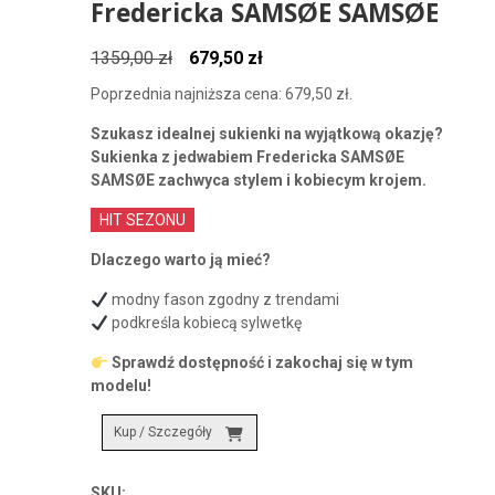
Fredericka SAMSØE SAMSØE
Pierwotna
Aktualna
1359,00
zł
679,50
zł
cena
cena
Poprzednia najniższa cena:
679,50
zł
.
wynosiła:
wynosi:
Szukasz idealnej sukienki na wyjątkową okazję?
1359,00 zł.
679,50 zł.
Sukienka z jedwabiem Fredericka SAMSØE
SAMSØE zachwyca stylem i kobiecym krojem.
HIT SEZONU
Dlaczego warto ją mieć?
modny fason zgodny z trendami
podkreśla kobiecą sylwetkę
Sprawdź dostępność i zakochaj się w tym
modelu!
Kup / Szczegóły
SKU: