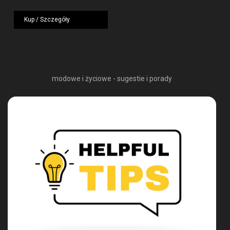
cena
cena
wynosiła:
wynosi:
Kup / Szczegóły
1249,00 zł.
724,42 zł.
MODA I PORADY: TO KONIECZNIE
PRZECZYTAJ NA NASZYM BLOGU
modowe i życiowe - sugestie i porady