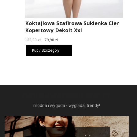
Koktajlowa Szafirowa Sukienka Cler
Kopertowy Dekolt Xxl
Pierwotna
Aktualna
139,90
zł
79,90
zł
cena
cena
Kup / Szczegóły
wynosiła:
wynosi:
139,90 zł.
79,90 zł.
NAJNOWSZE MODNE RZECZY
modna i wygoda - wyglądaj trendy!