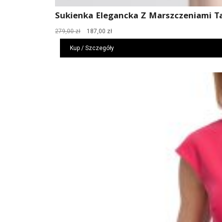
Sukienka Elegancka Z Marszczeniami T
Pierwotna
Aktualna
279,00
zł
187,00
zł
cena
cena
Kup / Szczegóły
wynosiła:
wynosi:
279,00 zł.
187,00 zł.