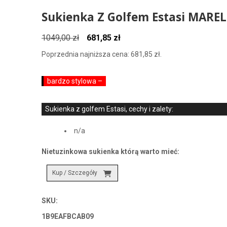
Sukienka Z Golfem Estasi MARE
Pierwotna
Aktualna
1049,00
zł
681,85
zł
cena
cena
Poprzednia najniższa cena:
681,85
zł
.
wynosiła:
wynosi:
1049,00 zł.
681,85 zł.
bardzo stylowa –
Sukienka z golfem Estasi, cechy i zalety:
n/a
Nietuzinkowa sukienka którą warto mieć:
Kup / Szczegóły
SKU:
1B9EAFBCAB09