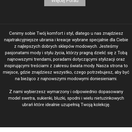
Więcej Porad
Cenimy sobie Twój komfort i styl, dlatego u nas znajdziesz
najatrakcyjniejsze ubrania i kreacje wybrane specjalnie dla Ciebie
z najlepszych dobrych sklepów modowych. Jesteśmy
pasjonatami mody i stylu życia, którzy pragną dzielić się z Tobą
najnowszymi trendami, poradami dotyczącymi stylizacji oraz
inspirującymi treściami z zakresu świata mody. Nasza strona to
miejsce, gdzie znajdziesz wszystko, czego potrzebujesz, aby być
na bieżąco z najnowszymi modowymi doniesieniami.
Z nami wybierzesz wymarzony i odpowiednio dopasowany
model swetra, sukienki, bluzki, spodni i wielu nietuzinkowych
ubrań które idealnie uzupełnią Twoją kolekcję.
BeautiFasion.pl Twoja Moda - Twoje wyjątkowe kreacje @ 2026
|