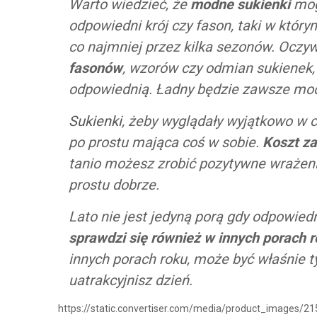
Warto wiedzieć, że
modne sukienki
mogą
odpowiedni krój czy fason, taki w który
co najmniej przez kilka sezonów. Oczy
fasonów
, wzorów czy odmian sukienek, 
odpowiednią. Ładny będzie zawsze mo
Sukienki
, żeby wyglądały wyjątkowo w c
po prostu mająca coś w sobie.
Koszt za
tanio możesz zrobić pozytywne wrażenie
prostu dobrze.
Lato nie jest jedyną porą gdy odpowie
sprawdzi się również w innych porach 
innych porach roku, może być właśnie
uatrakcyjnisz dzień.
https://static.convertiser.com/media/product_imag