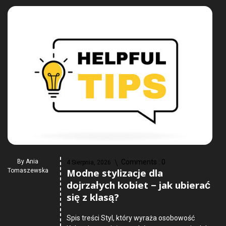
By
Ania
Comments :
0
4 Sierpnia, 2026
Modne stylizacje dla
Tomaszewska
dojrzałych kobiet – jak ubierać
się z klasą?
Spis treści Styl, który wyraża osobowość