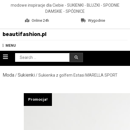
Skip
modowe inspiracje dla Ciebie - SUKIENKI - BLUZKI - SPODNIE
to
DAMSKIE - SPÓDNICE
content
Online 24h
Wygodnie
beautifashion.pl
MENU
Search
for:
Moda
Sukienki
/
/ Sukienka z golfem Estasi MARELLA SPORT
Promocja!