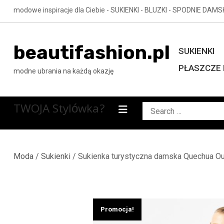
Skip
modowe inspiracje dla Ciebie - SUKIENKI - BLUZKI - SPODNIE DAMS
to
content
beautifashion.pl
SUKIENKI
PŁASZCZE 
modne ubrania na każdą okazję
TWOJA Stylówka?
Search
for:
Moda
/
Sukienki
/ Sukienka turystyczna damska Quechua O
Promocja!