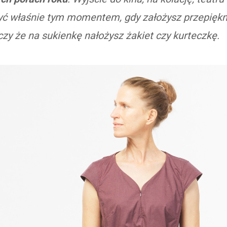
być właśnie tym momentem, gdy założysz przepięk
czy że na sukienkę nałożysz żakiet czy kurteczkę.