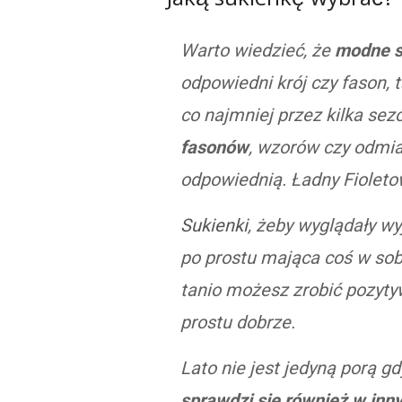
Jaką sukienkę wybrać?
Warto wiedzieć, że
modne s
odpowiedni krój czy fason, 
co najmniej przez kilka se
fasonów
, wzorów czy odmia
odpowiednią. Ładny Fiolet
Sukienki
, żeby wyglądały w
po prostu mająca coś w sob
tanio możesz zrobić pozytyw
prostu dobrze.
Lato nie jest jedyną porą 
sprawdzi się również w inn