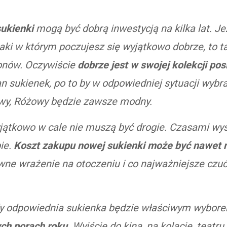
ukienki
mogą być dobrą inwestycją na kilka lat. Je
taki w którym poczujesz się wyjątkowo dobrze, to t
zonów. Oczywiście
dobrze jest w swojej kolekcji pos
n sukienek, po to by w odpowiedniej sytuacji wybra
owy, Różowy będzie zawsze modny.
yjątkowo w cale nie muszą być drogie. Czasami wyst
ie.
Koszt zakupu nowej sukienki może być nawet ni
ne wrażenie na otoczeniu i co najważniejsze czuć 
gdy odpowiednia sukienka będzie właściwym wybor
ych porach roku
. Wyjście do kina, na kolację, teatr