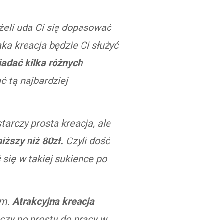
żeli uda Ci się dopasować
aka kreacja będzie Ci służyć
iadać kilka różnych
ć tą najbardziej
arczy prosta kreacja, ale
ższy niż 80zł.
Czyli dość
się w takiej sukience po
em.
Atrakcyjna kreacja
u czy po prostu do pracy w