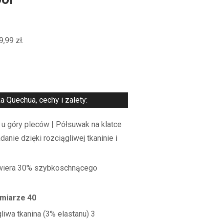
or
9,99
zł
.
 Quechua, cechy i zalety:
 u góry pleców | Półsuwak na klatce
anie dzięki rozciągliwej tkaninie i
awiera 30% szybkoschnącego
zmiarze 40
gliwa tkanina (3% elastanu) 3