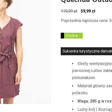
Quechua Outdo
Pierwotna
Aktualna
119,99
zł
59,99
zł
cena
cena
Poprzednia najniższa cena:
5
wynosiła:
wynosi:
119,99 zł.
59,99 zł.
modna –
Sukienka turystyczna damska
Strefy wentylacyjne
piersiowej Łatwe zakład
półsuwakowi
Materiał główny z
poliestru
Waga: 285 g w ro
Luźny krój | Rozcią