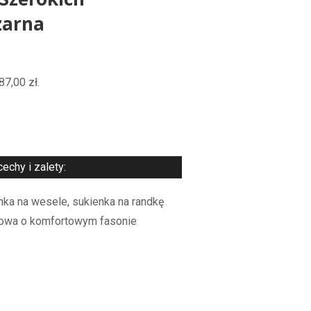
Szerokich
zarna
a
87,00
zł
.
ł.
echy i zalety:
nka na wesele, sukienka na randkę
rowa o komfortowym fasonie