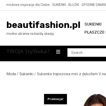
Skip
modowe inspiracje dla Ciebie - SUKIENKI - BLUZKI - SPODNIE DAMS
to
content
beautifashion.pl
SUKIENKI
PŁASZCZE 
modne ubrania na każdą okazję
TWOJA Stylówka?
Search
for:
Moda
/
Sukienki
/ Sukienka trapezowa mini z dekoltem V na
Promocja!