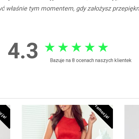
być właśnie tym momentem, gdy założysz przepięk
4.3
★
★
★
★
★
Bazuje na 8 ocenach naszych klientek
cja!
Promocja!