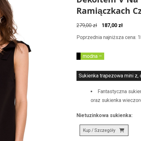
Dekoltem V Na 
Ramiączkach C
Pierwotna
Aktualn
279,00
zł
187,00
zł
cena
cena
Poprzednia najniższa cena:
1
wynosiła:
wynosi:
279,00 zł.
187,00 z
modna –
Sukienka trapezowa mini z, c
Fantastyczna sukie
oraz sukienka wieczo
Nietuzinkowa sukienka:
Kup / Szczegóły