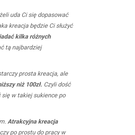
żeli uda Ci się dopasować
aka kreacja będzie Ci służyć
iadać kilka różnych
ć tą najbardziej
arczy prosta kreacja, ale
ższy niż 100zł.
Czyli dość
się w takiej sukience po
em.
Atrakcyjna kreacja
u czy po prostu do pracy w