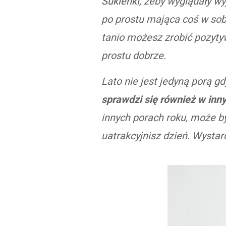
Sukienki
, żeby wyglądały w
po prostu mająca coś w sob
tanio możesz zrobić pozytyw
prostu dobrze.
Lato nie jest jedyną porą 
sprawdzi się również w inn
innych porach roku, może 
uatrakcyjnisz dzień. Wystar