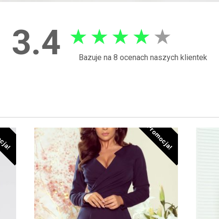
3.4
★
★
★
★
★
Bazuje na 8 ocenach naszych klientek
cja!
Promocja!