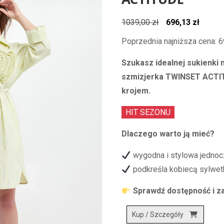
ACTITUDE
Pierwotna
Aktual
1039,00
zł
696,13
zł
cena
cena
Poprzednia najniższa cena:
6
wynosiła:
wynosi
Szukasz idealnej sukienki
1039,00 zł.
696,13 
szmizjerka TWINSET ACTIT
krojem.
HIT SEZONU
Dlaczego warto ją mieć?
wygodna i stylowa jednoc
podkreśla kobiecą sylwet
Sprawdź dostępność i za
Kup / Szczegóły