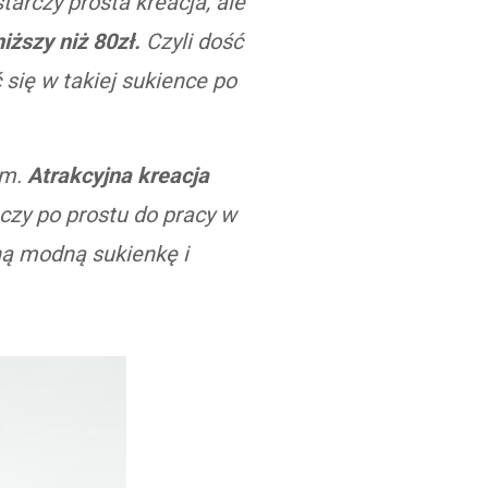
arczy prosta kreacja, ale
ższy niż 80zł.
Czyli dość
się w takiej sukience po
em.
Atrakcyjna kreacja
u czy po prostu do pracy w
ną modną sukienkę i