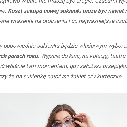
yjątkowo w cale nie muszą być drogie. Czasami wyst
ie.
Koszt zakupu nowej sukienki może być nawet ni
ne wrażenie na otoczeniu i co najważniejsze czuć 
gdy odpowiednia sukienka będzie właściwym wybor
ych porach roku
. Wyjście do kina, na kolację, teatr
być właśnie tym momentem, gdy założysz przepięk
czy że na sukienkę nałożysz żakiet czy kurteczkę.