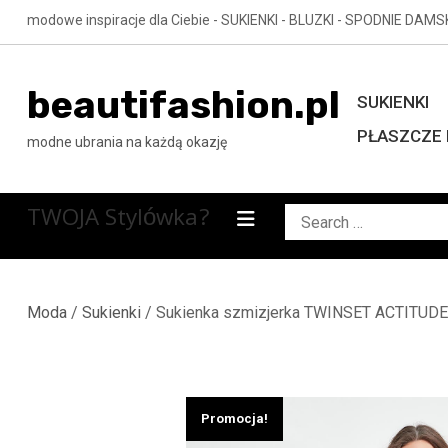
Skip
modowe inspiracje dla Ciebie - SUKIENKI - BLUZKI - SPODNIE DAMS
to
content
beautifashion.pl
SUKIENKI
PŁASZCZE 
modne ubrania na każdą okazję
TWOJA Stylówka?
Search
for:
Moda
/
Sukienki
/ Sukienka szmizjerka TWINSET ACTITUDE
Promocja!