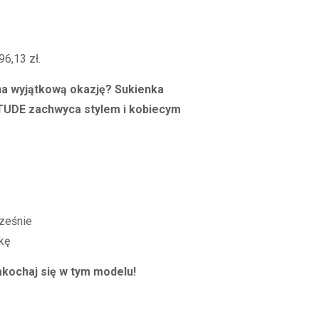
na
96,13
zł
.
:
 na wyjątkową okazję? Sukienka
zł.
UDE zachwyca stylem i kobiecym
ześnie
kę
kochaj się w tym modelu!