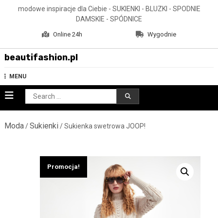
Skip
modowe inspiracje dla Ciebie - SUKIENKI - BLUZKI - SPODNIE
to
DAMSKIE - SPÓDNICE
content
Online 24h
Wygodnie
beautifashion.pl
MENU
Search
for:
Moda
Sukienki
/
/ Sukienka swetrowa JOOP!
Promocja!