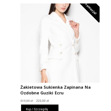
Promocja!
Żakietowa Sukienka Zapinana Na
Ozdobne Guziki Ecru
Pierwotna
Aktualna
319,00
zł
223,00
zł
cena
cena
Kup / Szczegóły
wynosiła:
wynosi: