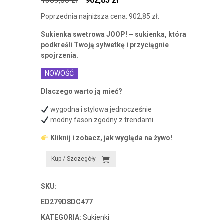
1389,00
zł
902,85
zł
cena
cena
Poprzednia najniższa cena:
902,85
zł
.
wynosiła:
wynosi:
Sukienka swetrowa JOOP! – sukienka, która
1389,00 zł.
902,85 zł.
podkreśli Twoją sylwetkę i przyciągnie
spojrzenia.
NOWOŚĆ
Dlaczego warto ją mieć?
wygodna i stylowa jednocześnie
modny fason zgodny z trendami
Kliknij i zobacz, jak wygląda na żywo!
Kup / Szczegóły
SKU:
ED279D8DC477
KATEGORIA:
Sukienki