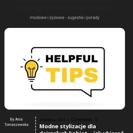
PRZECZYTAJ NA NASZYM BLOGU
modowe i życiowe - sugestie i porady
By
Ania
Comments :
0
4 Sierpnia, 2026
Modne stylizacje dla
Tomaszewska