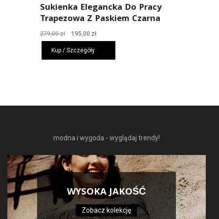
Sukienka Elegancka Do Pracy
Trapezowa Z Paskiem Czarna
Pierwotna
Aktualna
279,00
zł
195,00
zł
cena
cena
Kup / Szczegóły
wynosiła:
wynosi:
279,00 zł.
195,00 zł.
NAJNOWSZE MODNE RZECZY
modna i wygoda - wyglądaj trendy!
WYSOKA JAKOŚĆ
Zobacz kolekcję