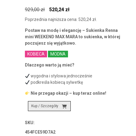
Pierwotna
Aktualna
929,00
zł
520,24
zł
cena
cena
Poprzednia najniższa cena:
520,24
zł
.
wynosiła:
wynosi:
Postaw na modę i elegancję – Sukienka Renna
929,00 zł.
520,24 zł.
mini WEEKEND MAX MARA to sukienka, w której
poczujesz się wyjątkowo.
KOBIECA
MODNA
Dlaczego warto ją mieć?
wygodna i stylowa jednocześnie
podkreśla kobiecą sylwetkę
Nie przegap okazji – kup teraz online!
Kup / Szczegóły
SKU:
454FCE59D7A2