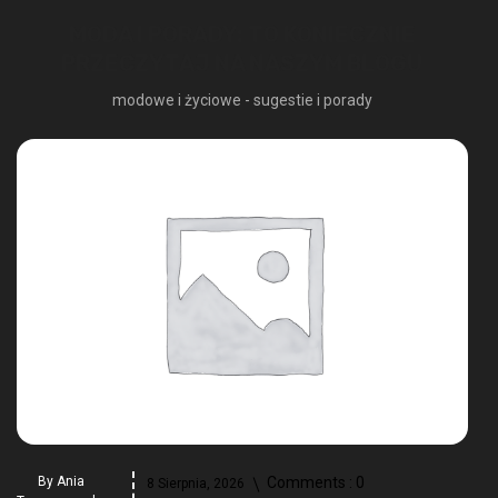
MODA I PORADY: TO KONIECZNIE
PRZECZYTAJ NA NASZYM BLOGU
modowe i życiowe - sugestie i porady
By
Ania
Comments :
0
8 Sierpnia, 2026