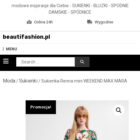
Skip
modowe inspiracje dla Ciebie - SUKIENKI - BLUZKI - SPODNIE
to
DAMSKIE - SPÓDNICE
content
Online 24h
Wygodnie
beautifashion.pl
MENU
Search
for:
Moda
Sukienki
/
/ Sukienka Renna mini WEEKEND MAX MARA
Promocja!